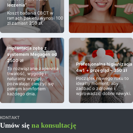
leczenia”
Koszt badania CBCT w
ramach pakietu wynosi 100
zł zamiast 250 zł.
Implantacja zęba z
systemem Megagen od
2500 zł
Profesjonalna higienizacja
To rozwiązanie zapewnia
4w1 + przegląd – 350 zł
trwałość, wygodę i
Początek nowego roku to
naturalny wygląd,
idealny moment, aby
pozwalając cieszyć się
zadbać o zdrowie i
pełnym komfortem
wprowadzić dobre nawyki.
każdego dnia.
KONTAKT
Umów się
na konsultację