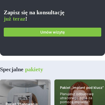
Zapisz się na konsultację
już teraz
!
Umów wizytę
Specjalne
pakiety
Paki
Pakiet „implant pod klucz”
Planujesz odbudowę
utraconego zęba za
pomocą implantu?
Pakiet ”Planowania