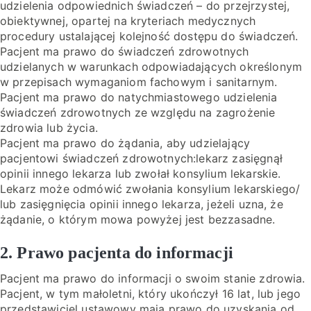
udzielenia odpowiednich świadczeń – do przejrzystej,
obiektywnej, opartej na kryteriach medycznych
procedury ustalającej kolejność dostępu do świadczeń.
Pacjent ma prawo do świadczeń zdrowotnych
udzielanych w warunkach odpowiadających określonym
w przepisach wymaganiom fachowym i sanitarnym.
Pacjent ma prawo do natychmiastowego udzielenia
świadczeń zdrowotnych ze względu na zagrożenie
zdrowia lub życia.
Pacjent ma prawo do żądania, aby udzielający
pacjentowi świadczeń zdrowotnych:lekarz zasięgnął
opinii innego lekarza lub zwołał konsylium lekarskie.
Lekarz może odmówić zwołania konsylium lekarskiego/
lub zasięgnięcia opinii innego lekarza, jeżeli uzna, że
żądanie, o którym mowa powyżej jest bezzasadne.
2. Prawo pacjenta do informacji
Pacjent ma prawo do informacji o swoim stanie zdrowia.
Pacjent, w tym małoletni, który ukończył 16 lat, lub jego
przedstawiciel ustawowy mają prawo do uzyskania od