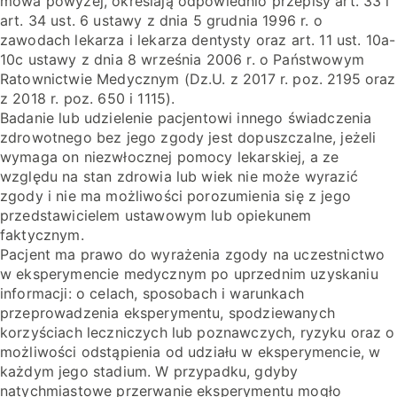
mowa powyżej, określają odpowiednio przepisy art. 33 i
art. 34 ust. 6 ustawy z dnia 5 grudnia 1996 r. o
zawodach lekarza i lekarza dentysty oraz art. 11 ust. 10a-
10c ustawy z dnia 8 września 2006 r. o Państwowym
Ratownictwie Medycznym (Dz.U. z 2017 r. poz. 2195 oraz
z 2018 r. poz. 650 i 1115).
Badanie lub udzielenie pacjentowi innego świadczenia
zdrowotnego bez jego zgody jest dopuszczalne, jeżeli
wymaga on niezwłocznej pomocy lekarskiej, a ze
względu na stan zdrowia lub wiek nie może wyrazić
zgody i nie ma możliwości porozumienia się z jego
przedstawicielem ustawowym lub opiekunem
faktycznym.
Pacjent ma prawo do wyrażenia zgody na uczestnictwo
w eksperymencie medycznym po uprzednim uzyskaniu
informacji: o celach, sposobach i warunkach
przeprowadzenia eksperymentu, spodziewanych
korzyściach leczniczych lub poznawczych, ryzyku oraz o
możliwości odstąpienia od udziału w eksperymencie, w
każdym jego stadium. W przypadku, gdyby
natychmiastowe przerwanie eksperymentu mogło