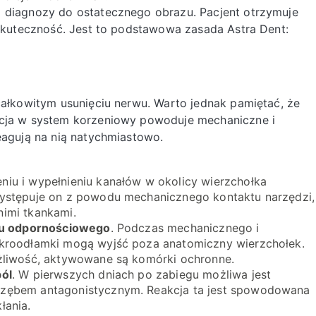
j diagnozy do ostatecznego obrazu. Pacjent otrzymuje
ć skuteczność. Jest to podstawowa zasada Astra Dent:
 całkowitym usunięciu nerwu. Warto jednak pamiętać, że
ncja w system korzeniowy powoduje mechaniczne i
eagują na nią natychmiastowo.
niu i wypełnieniu kanałów w okolicy wierzchołka
Występuje on z powodu mechanicznego kontaktu narzędzi,
nimi tkankami.
adu odpornościowego
. Podczas mechanicznego i
mikroodłamki mogą wyjść poza anatomiczny wierzchołek.
ażliwość, aktywowane są komórki ochronne.
ból
. W pierwszych dniach po zabiegu możliwa jest
 zębem antagonistycznym. Reakcja ta jest spowodowana
łania.