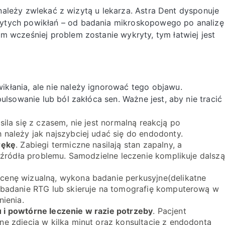
e należy zwlekać z wizytą u lekarza. Astra Dent dysponuje
ytych powikłań – od badania mikroskopowego po analizę
m wcześniej problem zostanie wykryty, tym łatwiej jest
kłania, ale nie należy ignorować tego objawu.
ulsowanie lub ból zakłóca sen. Ważne jest, aby nie tracić
asila się z czasem, nie jest normalną reakcją po
należy jak najszybciej udać się do endodonty.
rękę
. Zabiegi termiczne nasilają stan zapalny, a
 źródła problemu. Samodzielne leczenie komplikuje dalszą
ocenę wizualną, wykona badanie perkusyjne(delikatne
 badanie RTG lub skieruje na tomografię komputerową w
ienia.
 i powtórne leczenie w razie potrzeby
. Pacjent
e zdjęcia w kilka minut oraz konsultację z endodontą