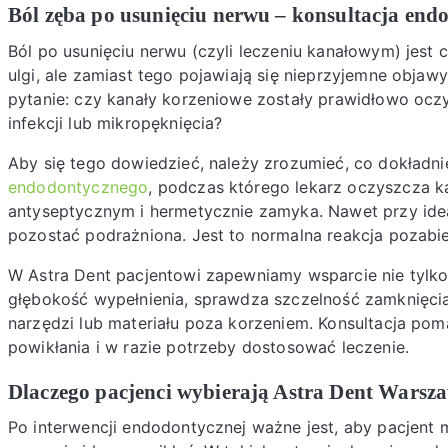
Ból zęba po usunięciu nerwu – konsultacja end
Ból po usunięciu nerwu (czyli leczeniu kanałowym) jest
ulgi, ale zamiast tego pojawiają się nieprzyjemne objaw
pytanie: czy kanały korzeniowe zostały prawidłowo oczy
infekcji lub mikropęknięcia?
Aby się tego dowiedzieć, należy zrozumieć, co dokładnie
endodontycznego
, podczas którego lekarz oczyszcza ka
antyseptycznym i hermetycznie zamyka. Nawet przy idea
pozostać podrażniona. Jest to normalna reakcja pozabi
W Astra Dent pacjentowi zapewniamy wsparcie nie tylko
głębokość wypełnienia, sprawdza szczelność zamknięcia
narzędzi lub materiału poza korzeniem. Konsultacja pom
powikłania i w razie potrzeby dostosować leczenie.
Dlaczego pacjenci wybierają Astra Dent Warsz
Po interwencji endodontycznej ważne jest, aby pacjent