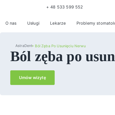
+ 48 533 599 552
O nas
Usługi
Lekarze
Problemy stomatol
AstraDent
Ból Zęba Po Usunięciu Nerwu
Ból zęba po usu
Umów wizytę