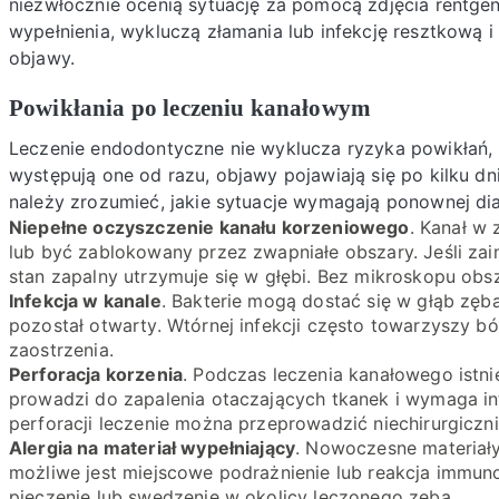
niezwłocznie ocenią sytuację za pomocą zdjęcia rentge
wypełnienia, wykluczą złamania lub infekcję resztkową 
objawy.
Powikłania po leczeniu kanałowym
Leczenie endodontyczne nie wyklucza ryzyka powikłań, n
występują one od razu, objawy pojawiają się po kilku d
należy zrozumieć, jakie sytuacje wymagają ponownej dia
Niepełne oczyszczenie kanału korzeniowego
. Kanał w 
lub być zablokowany przez zwapniałe obszary. Jeśli zai
stan zapalny utrzymuje się w głębi. Bez mikroskopu obs
Infekcja w kanale
. Bakterie mogą dostać się w głąb zęba,
pozostał otwarty. Wtórnej infekcji często towarzyszy b
zaostrzenia.
Perforacja korzenia
. Podczas leczenia kanałowego istnie
prowadzi do zapalenia otaczających tkanek i wymaga int
perforacji leczenie można przeprowadzić niechirurgicznie
Alergia na materiał wypełniający
. Nowoczesne materiały
możliwe jest miejscowe podrażnienie lub reakcja immunol
pieczenie lub swędzenie w okolicy leczonego zęba.