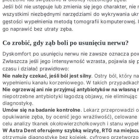
Jeśli ból nie ustępuje lub zmienia się jego charakter, ni
wszystkimi niezbędnymi narzędziami do wykrywania ukr
gęstości wypełnienia metodą tomografii komputerowej. I
go naprawić bez utraty zęba.
Co zrobić, gdy ząb boli po usunięciu nerwu?
Dyskomfort po usunięciu nerwu nie zawsze oznacza powi
Zwłaszcza jeśli jego intensywność wzrasta, pojawia się p
czasu i działać prawidłowo:
Nie należy czekać, jeśli ból jest silny
. Ostry ból, który n
wypełnieniu kanału korzeniowego. W takich przypadkach 
Nie ogrzewaj ani nie przyjmuj antybiotyków na własną 
niepotrzebne antybiotyki łagodzą objawy, nie eliminując
diagnostykę.
Umów się na badanie kontrolne
. Lekarz przeprowadzi 
opukiwanie zęba, by ocenić jego wrażliwość), celowane
celu analizy tkanek okołowierzchołkowych i stanu wypełn
W Astra Dent oferujemy szybką wizytę, RTG na miejscu
otrzymuje diagnostykę bez kolejek, cyfrowo przetworzon