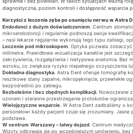
sprawnie i bez powikłań. W takich sytuacjach ważną ro
diagnostyczna, poziom kontroli i dostępność wsparcia
Korzyści z leczenia zęba po usunięciu nerwu w Astra
Endodonci z dużym doświadczeniem
. Centrum stomatol
mikroendodoncji i regularnie podnoszą swoje kwalifikac
– nasi lekarze regularnie wykonują tego typu zabiegi, o
Leczenie pod mikroskopem
. Optyka pozwala zobaczyć s
milimetra. Prawidłowa wizualizacja kanałów jest szcze
zakrzywienia, rozgałęzienia i nietypowa anatomia. Bez 
wzroku, co zwiększa ryzyko niepełnego oczyszczenia lu
Dokładna diagnostyka
. Astra Dent oferuje tomografię 
resztkowe stany zapalne, mikropęknięcia, przewlekłe og
bezpośrednio po zabiegu.
Bezboleśnie i bez zbędnych komplikacji
. Nowoczesne zn
ozonem i staranne przestrzeganie protokołów ogranicz
Wielojęzyczne wsparcie.
W Astra Dent zadbaliśmy o ko
personelowi każdy pacjent czuje się zrozumiany. Jasne 
podstawa.
W centrum Warszawy – łatwy dojazd
. Centrum medyczne
Wizyty odbywają się po wcześniejszym umówieniu, bez k