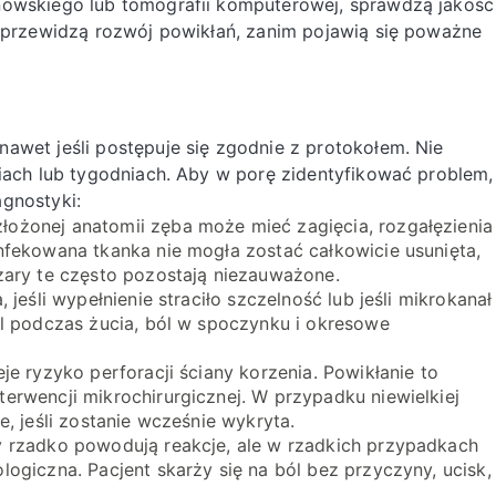
nowskiego lub tomografii komputerowej, sprawdzą jakość
i przewidzą rozwój powikłań, zanim pojawią się poważne
awet jeśli postępuje się zgodnie z protokołem. Nie
niach lub tygodniach. Aby w porę zidentyfikować problem,
gnostyki:
złożonej anatomii zęba może mieć zagięcia, rozgałęzienia
nfekowana tkanka nie mogła zostać całkowicie usunięta,
zary te często pozostają niezauważone.
 jeśli wypełnienie straciło szczelność lub jeśli mikrokanał
ól podczas żucia, ból w spoczynku i okresowe
je ryzyko perforacji ściany korzenia. Powikłanie to
erwencji mikrochirurgicznej. W przypadku niewielkiej
, jeśli zostanie wcześnie wykryta.
 rzadko powodują reakcje, ale w rzadkich przypadkach
ogiczna. Pacjent skarży się na ból bez przyczyny, ucisk,