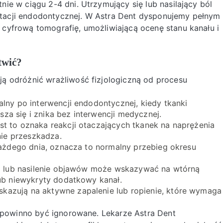
ie w ciągu 2-4 dni. Utrzymujący się lub nasilający ból
tacji endodontycznej. W Astra Dent dysponujemy pełnym
cyfrową tomografię, umożliwiającą ocenę stanu kanału i
twić?
ą odróżnić wrażliwość fizjologiczną od procesu
alny po interwencji endodontycznej, kiedy tkanki
za się i znika bez interwencji medycznej.
est to oznaka reakcji otaczających tkanek na naprężenia
ie przeszkadza.
y każdego dnia, oznacza to normalny przebieg okresu
a lub nasilenie objawów może wskazywać na wtórną
lub niewykryty dodatkowy kanał.
skazują na aktywne zapalenie lub ropienie, które wymaga
e powinno być ignorowane. Lekarze Astra Dent