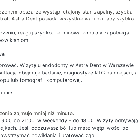
eczonym obszarze wystąpi utajony stan zapalny, szybka
trat. Astra Dent posiada wszystkie warunki, aby szybko
czeniu, reaguj szybko. Terminowa kontrola zapobiega
powikłaniom.
wa
norować. Wizytę u endodonty w Astra Dent w Warszawie
ltacja obejmuje badanie, diagnostykę RTG na miejscu, a
opu lub tomografii komputerowej.
minie:
zenie zajmuje mniej niż minutę.
d 9:00 do 21:00, w weekendy – do 18:00. Wizyty odbywają
ejkach. Jeśli odczuwasz ból lub masz wątpliwości po
owstrzymać powikłania i uratować ząb.