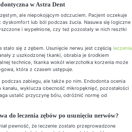
odontyczna w Astra Dent
 częstym, ale niepokojącym odczuciem. Pacjent oczekuje
y: dyskomfort lub ból podczas żucia. Nasuwa się logiczne
szczone i wypełnione, czy też pozostały w nich resztki
 stało się z zębem. Usunięcie nerwu jest częścią
leczenia
nały z uszkodzonej tkanki, obrabia je środkiem
lnej technice, tkanka wokół wierzchołka korzenia może
egowa, która z czasem ustępuje.
 podczas zabiegu, ale także po nim. Endodonta ocenia
 kanału, wyklucza obecność mikropęknięć, pozostałości
aga ustalić przyczynę bólu, odróżnić normę od
awa do leczenia zębów po usunięciu nerwów?
 miał pewność, że leczenie zostało przeprowadzone