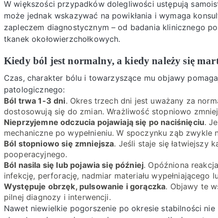
W większości przypadków dolegliwości ustępują samoistn
może jednak wskazywać na powikłania i wymaga konsul
zapleczem diagnostycznym – od badania klinicznego po 
tkanek okołowierzchołkowych.
Kiedy ból jest normalny, a kiedy należy się mar
Czas, charakter bólu i towarzyszące mu objawy pomagaj
patologicznego:
Ból trwa 1-3 dni
. Okres trzech dni jest uważany za norm
dostosowują się do zmian. Wrażliwość stopniowo zmniejs
Nieprzyjemne odczucia pojawiają się po naciśnięciu
. J
mechaniczne po wypełnieniu. W spoczynku ząb zwykle n
Ból stopniowo się zmniejsza
. Jeśli staje się łatwiejsz
pooperacyjnego.
Ból nasila się lub pojawia się później
. Opóźniona reakcj
infekcję, perforację, nadmiar materiału wypełniającego 
Występuje obrzęk, pulsowanie i gorączka
. Objawy te w
pilnej diagnozy i interwencji.
Nawet niewielkie pogorszenie po okresie stabilności ni