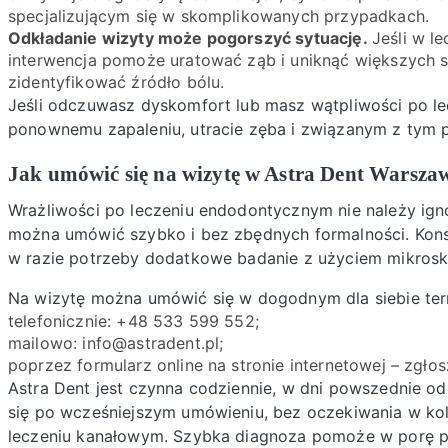
specjalizującym się w skomplikowanych przypadkach.
Odkładanie wizyty może pogorszyć sytuację.
Jeśli w l
interwencja pomoże uratować ząb i uniknąć większych s
zidentyfikować źródło bólu.
Jeśli odczuwasz dyskomfort lub masz wątpliwości po le
ponownemu zapaleniu, utracie zęba i związanym z tym 
Jak umówić się na wizytę w Astra Dent Warsza
Wrażliwości po leczeniu endodontycznym nie należy ig
można umówić szybko i bez zbędnych formalności. Konsu
w razie potrzeby dodatkowe badanie z użyciem mikrosk
Na wizytę można umówić się w dogodnym dla siebie ter
telefonicznie: +48 533 599 552;
mailowo: info@astradent.pl;
poprzez formularz online na stronie internetowej – zgłos
Astra Dent jest czynna codziennie, w dni powszednie o
się po wcześniejszym umówieniu, bez oczekiwania w kol
leczeniu kanałowym. Szybka diagnoza pomoże w porę p