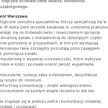
lę odgrywa doświadczenie lekarza, dokładność
 pozabiegowego.
 Dent Warszawa
:
ogiczne zatrudnia specjalistów, którzy specjalizują się w
je. W Astra Dent leczenie kanałowe to codzienna praktyka
pierając się na doświadczeniu i nowoczesnym sprzęcie.
trukturę kanału z dokładnością do dziesiątych części
gólnie potrzebna w przypadkach, w których występują
mikroskopu takie szczegóły pozostają poza zasięgiem
b pominięcia kanału.
komputerową o wysokiej rozdzielczości, która wykrywa
niska w kości i pozwala ocenić jakość wypełnienia
ieczulenie, izolacja zęba koferdamem, dezynfekcja
ają ryzyko do minimum.
mfortową komunikację – dzięki wielojęzycznemu
porozumienie na każdym etapie leczenia to dla nas
 znajduje się w pobliżu metra i komunikacji miejskiej.
olejek i oczekiwań.