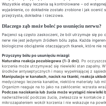
Wszystkie etapy leczenia są kontrolowane – od wstępne
wyjaśnienie, co dokładnie zostało zrobione i jak oceni
przejrzysta, dokładna i rzeczowa.
Dlaczego ząb może boleć po usunięciu nerwu?
Pacjenci są często zaskoczeni, że ból utrzymuje się po
nerw nie jest jedynym źródłem bólu zęba. Każda ingere
biologiczne obciążenie otaczających tkanek, które nie r
Przyczyny bólu po usunięciu miazgi:
Naturalna reakcja pozabiegowa (1-3 dni)
. Po oczyszcze
korzenia może utrzymywać się niewielki stan zapalny. 
środków antyseptycznych i masy wypełniającej z sąsied
Manipulacje w kanałach, nacisk na tkanki, reakcja ukł
medycznego leczenia kanałów, niektóre materiały lub 
Organizm reaguje na to jako na zakłócenie: wzrasta wr
Podczas naciskania lub żucia może wystąpić niewielki 
nadwrażliwość podczas żucia, zwłaszcza w kontakcie z
mikrozapaleniem wokół korzenia i nie wskazuje na powik