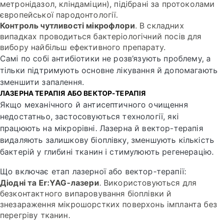
метронідазол, кліндаміцин), підібрані за протоколами
європейської пародонтології.
Контроль чутливості мікрофлори
. В складних
випадках проводиться бактеріологічний посів для
вибору найбільш ефективного препарату.
Самі по собі антибіотики не розв’язують проблему, а
тільки підтримують основне лікування й допомагають
зменшити запалення.
ЛАЗЕРНА ТЕРАПІЯ АБО ВЕКТОР-ТЕРАПІЯ
Якщо механічного й антисептичного очищення
недостатньо, застосовуються технології, які
працюють на мікрорівні. Лазерна й вектор-терапія
видаляють залишкову біоплівку, зменшують кількість
бактерій у глибині тканин і стимулюють регенерацію.
Що включає етап лазерної або вектор-терапії:
Діодні та Er:YAG-лазери
. Використовуються для
безконтактного випаровування біоплівки й
знезараження мікрошорстких поверхонь імпланта без
перегріву тканин.