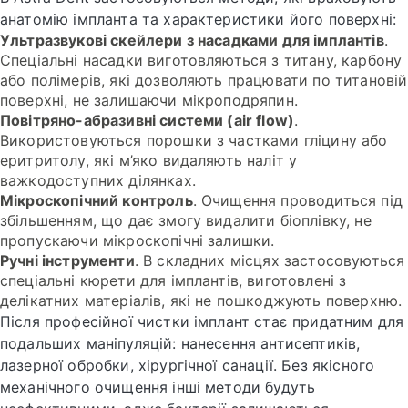
анатомію імпланта та характеристики його поверхні:
Ультразвукові скейлери з насадками для імплантів
.
Спеціальні насадки виготовляються з титану, карбону
або полімерів, які дозволяють працювати по титановій
поверхні, не залишаючи мікроподряпин.
Повітряно-абразивні системи (air flow)
.
Використовуються порошки з частками гліцину або
еритритолу, які м’яко видаляють наліт у
важкодоступних ділянках.
Мікроскопічний контроль
. Очищення проводиться під
збільшенням, що дає змогу видалити біоплівку, не
пропускаючи мікроскопічні залишки.
Ручні інструменти
. В складних місцях застосовуються
спеціальні кюрети для імплантів, виготовлені з
делікатних матеріалів, які не пошкоджують поверхню.
Після професійної чистки імплант стає придатним для
подальших маніпуляцій: нанесення антисептиків,
лазерної обробки, хірургічної санації. Без якісного
механічного очищення інші методи будуть