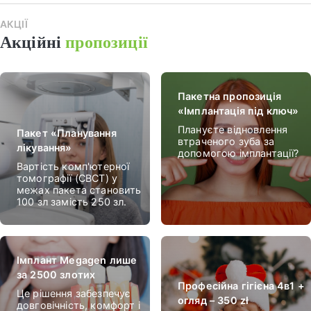
АКЦІЇ
Наш
Акційні
пропозиції
пак
Пакетна пропозиція
«Імплантація під ключ»
Плануєте відновлення
Пакет «Планування
втраченого зуба за
лікування»
допомогою імплантації?
Вартість комп'ютерної
томографії (CBCT) у
межах пакета становить
100 зл замість 250 зл.
Імплант Megagen лише
за 2500 злотих
Професійна гігієна 4в1 +
Це рішення забезпечує
огляд – 350 zł
довговічність, комфорт і