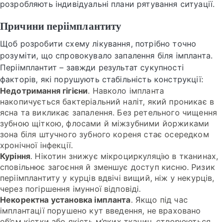
розробляють індивідуальні плани рятування ситуації.
Причини періімплантиту
Щоб розробити схему лікування, потрібно точно
розуміти, що спровокувало запалення біля імпланта.
Періімплантит – завжди результат сукупності
факторів, які порушують стабільність конструкції:
Недотримання гігієни
. Навколо імпланта
накопичується бактеріальний наліт, який проникає в
ясна та викликає запалення. Без ретельного чищення
зубною щіткою, флосами й міжзубними йоржиками
зона біля штучного зубного кореня стає осередком
хронічної інфекції.
Куріння
. Нікотин знижує мікроциркуляцію в тканинах,
сповільнює загоєння й зменшує доступ кисню. Ризик
періімплантиту у курців вдвічі вищий, ніж у некурців,
через погіршення імунної відповіді.
Некоректна установка імпланта
. Якщо під час
імплантації порушено кут введення, не враховано
об’єм кістки або якість м’яких тканин, створюються