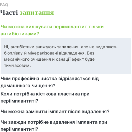
FAQ
Часті
запитання
Чи можна вилікувати періімплантит тільки
антибіотиками?
Ні, антибіотики знижують запалення, але не видаляють
біоплівку й мінералізовані відкладення. Без
механічного очищення й санації ефект буде
тимчасовим.
Чим професійна чистка відрізняється від
домашнього чищення?
Коли потрібна кісткова пластика при
періімплантиті?
Чи можна замінити імплант після видалення?
Чи завжди потрібне видалення імпланта при
періімплантиті?