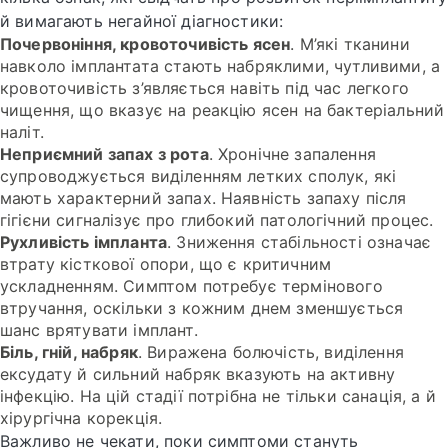
й вимагають негайної діагностики:
Почервоніння, кровоточивість ясен
. М’які тканини
навколо імплантата стають набряклими, чутливими, а
кровоточивість з’являється навіть під час легкого
чищення, що вказує на реакцію ясен на бактеріальний
наліт.
Неприємний запах з рота
. Хронічне запалення
супроводжується виділенням летких сполук, які
мають характерний запах. Наявність запаху після
гігієни сигналізує про глибокий патологічний процес.
Рухливість імпланта
. Зниження стабільності означає
втрату кісткової опори, що є критичним
ускладненням. Симптом потребує термінового
втручання, оскільки з кожним днем зменшується
шанс врятувати імплант.
Біль, гній, набряк
. Виражена болючість, виділення
ексудату й сильний набряк вказують на активну
інфекцію. На цій стадії потрібна не тільки санація, а й
хірургічна корекція.
Важливо не чекати, поки симптоми стануть