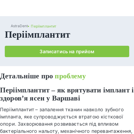
AstraDent
Періімплантит
Періімплантит
Записатись на прийом
Детальніше про
проблему
Періімплантит – як врятувати імплант і
здоров’я ясен у Варшаві
Періімплантит – запалення тканин навколо зубного
імпланта, яке супроводжується втратою кісткової
опори. Захворювання розвивається під впливом
бактеріального нальоту, механічного перевантаження,