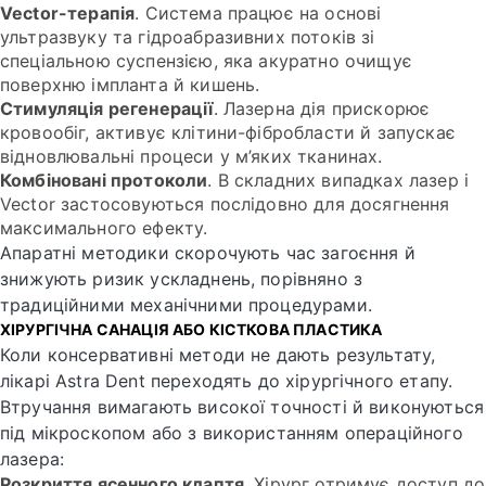
Vector-терапія
. Система працює на основі
ультразвуку та гідроабразивних потоків зі
спеціальною суспензією, яка акуратно очищує
поверхню імпланта й кишень.
Стимуляція регенерації
. Лазерна дія прискорює
кровообіг, активує клітини-фібробласти й запускає
відновлювальні процеси у м’яких тканинах.
Комбіновані протоколи
. В складних випадках лазер і
Vector застосовуються послідовно для досягнення
максимального ефекту.
Апаратні методики скорочують час загоєння й
знижують ризик ускладнень, порівняно з
традиційними механічними процедурами.
ХІРУРГІЧНА САНАЦІЯ АБО КІСТКОВА ПЛАСТИКА
Коли консервативні методи не дають результату,
лікарі Astra Dent переходять до хірургічного етапу.
Втручання вимагають високої точності й виконуються
під мікроскопом або з використанням операційного
лазера:
Розкриття ясенного клаптя
. Хірург отримує доступ до