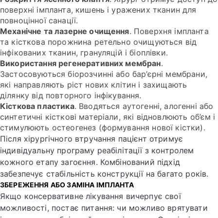
поверхні імпланта, кишень і уражених тканин для
повноцінної санації.
Механічне та лазерне очищення
. Поверхня імпланта
та кісткова порожнина ретельно очищуються від
інфікованих тканин, грануляцій і біоплівки.
Використання регенеративних мембран
.
Застосовуються біорозчинні або бар’єрні мембрани,
які направляють ріст нових клітин і захищають
ділянку від повторного інфікування.
Кісткова пластика
. Вводяться аутогенні, алогенні або
синтетичні кісткові матеріали, які відновлюють об’єм і
стимулюють остеогенез (формування нової кістки).
Після хірургічного втручання пацієнт отримує
індивідуальну програму реабілітації з контролем
кожного етапу загоєння. Комбінований підхід
забезпечує стабільність конструкції на багато років.
ЗБЕРЕЖЕННЯ АБО ЗАМІНА ІМПЛАНТА
Якщо консервативне лікування вичерпує свої
можливості, постає питання: чи можливо врятувати