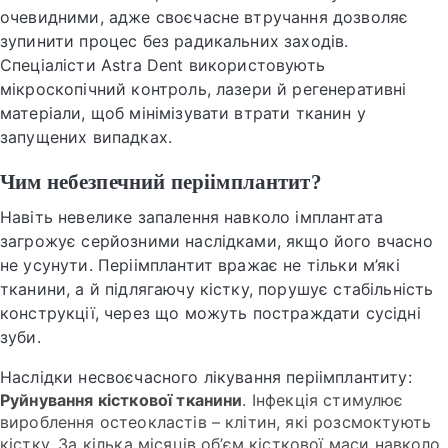
очевидними, адже своєчасне втручання дозволяє
зупинити процес без радикальних заходів.
Спеціалісти Astra Dent використовують
мікроскопічний контроль, лазери й регенеративні
матеріали, щоб мінімізувати втрати тканин у
запущених випадках.
Чим небезпечний періімплантит?
Навіть невелике запалення навколо імплантата
загрожує серйозними наслідками, якщо його вчасно
не усунути. Періімплантит вражає не тільки м’які
тканини, а й підлягаючу кістку, порушує стабільність
конструкції, через що можуть постраждати сусідні
зуби.
Наслідки несвоєчасного лікування періімплантиту:
Руйнування кісткової тканини
. Інфекція стимулює
вироблення остеокластів – клітин, які розсмоктують
кістку. За кілька місяців об’єм кісткової маси навколо