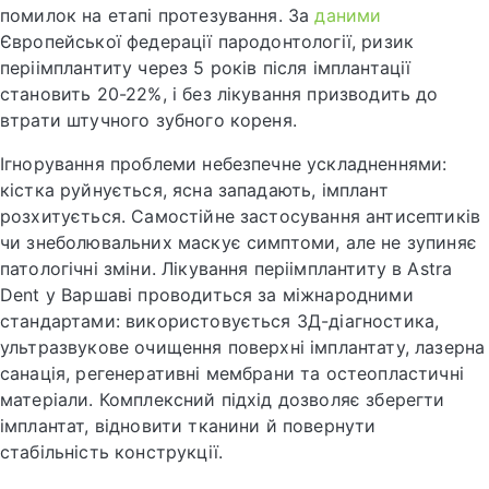
помилок на етапі протезування. За
даними
Європейської федерації пародонтології, ризик
періімплантиту через 5 років після імплантації
становить 20-22%, і без лікування призводить до
втрати штучного зубного кореня.
Ігнорування проблеми небезпечне ускладненнями:
кістка руйнується, ясна западають, імплант
розхитується. Самостійне застосування антисептиків
чи знеболювальних маскує симптоми, але не зупиняє
патологічні зміни. Лікування періімплантиту в Astra
Dent у Варшаві проводиться за міжнародними
стандартами: використовується 3Д-діагностика,
ультразвукове очищення поверхні імплантату, лазерна
санація, регенеративні мембрани та остеопластичні
матеріали. Комплексний підхід дозволяє зберегти
імплантат, відновити тканини й повернути
стабільність конструкції.