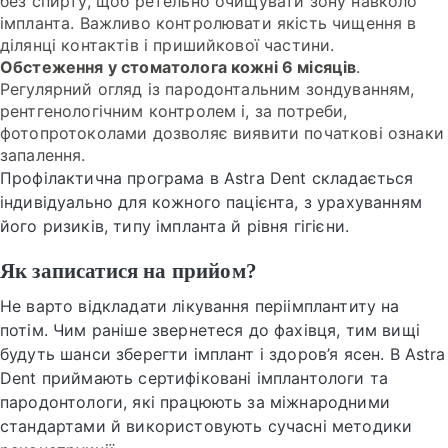
без спирту, щоб ретельно очищувати зону навколо
імпланта. Важливо контролювати якість чищення в
ділянці контактів і пришийкової частини.
Обстеження у стоматолога кожні 6 місяців
.
Регулярний огляд із пародонтальним зондуванням,
рентгенологічним контролем і, за потреби,
фотопротоколами дозволяє виявити початкові ознаки
запалення.
Профілактична програма в Astra Dent складається
індивідуально для кожного пацієнта, з урахуванням
його ризиків, типу імпланта й рівня гігієни.
Як записатися на прийом?
Не варто відкладати лікування періімплантиту на
потім. Чим раніше звернетеся до фахівця, тим вищі
будуть шанси зберегти імплант і здоров’я ясен. В Astra
Dent приймають сертифіковані імплантологи та
пародонтологи, які працюють за міжнародними
стандартами й використовують сучасні методики