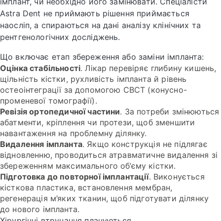
імплант, чи необхідно його замінювати. Спеціалісти
Astra Dent не приймають рішення приймається
наосліп, а спираються на дані аналізу клінічних та
рентгенологічних досліджень.
Що включає етап збереження або заміни імпланта:
Оцінка стабільності
. Лікар перевіряє глибину кишень,
щільність кістки, рухливість імпланта й рівень
остеоінтеграції за допомогою CBCT (конусно-
променевої томографії).
Ревізія ортопедичної частини
. За потреби змінюються
абатменти, кріплення чи протези, щоб зменшити
навантаження на проблемну ділянку.
Видалення імпланта
. Якщо конструкція не підлягає
відновленню, проводиться атравматичне видалення зі
збереженням максимального об’єму кістки.
Підготовка до повторної імплантації
. Виконується
кісткова пластика, встановлення мембран,
регенерація м’яких тканин, щоб підготувати ділянку
до нового імпланта.
Хірургічні втручання плануються