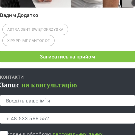
Вадим Додатко
ASTRA DENT
ŚWIĘTOKRZYSKA
ХІРУРГ-ІМПЛАНТОЛОГ
Записатись на прийом
КОНТАКТИ
Запис
на консультацію
Я згоден з обробкою
персональних даних