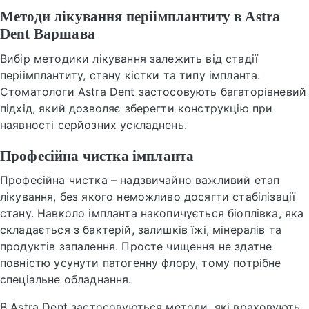
Методи лікування періімплантиту в Astra
Dent Варшава
Вибір методики лікування залежить від стадії
періімплантиту, стану кістки та типу імпланта.
Стоматологи Astra Dent застосовують багаторівневий
підхід, який дозволяє зберегти конструкцію при
наявності серйозних ускладнень.
Професійна чистка імпланта
Професійна чистка – надзвичайно важливий етап
лікування, без якого неможливо досягти стабілізації
стану. Навколо імпланта накопичується біоплівка, яка
складається з бактерій, залишків їжі, мінералів та
продуктів запалення. Просте чищення не здатне
повністю усунути патогенну флору, тому потрібне
спеціальне обладнання.
В Astra Dent застосовуються методи, які враховують