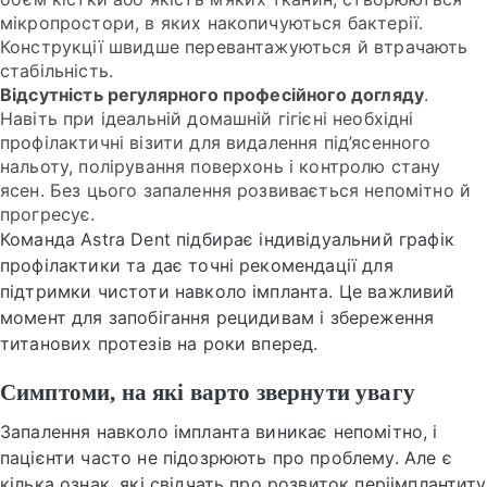
мікропростори, в яких накопичуються бактерії.
Конструкції швидше перевантажуються й втрачають
стабільність.
Відсутність регулярного професійного догляду
.
Навіть при ідеальній домашній гігієні необхідні
профілактичні візити для видалення під’ясенного
нальоту, полірування поверхонь і контролю стану
ясен. Без цього запалення розвивається непомітно й
прогресує.
Команда Astra Dent підбирає індивідуальний графік
профілактики та дає точні рекомендації для
підтримки чистоти навколо імпланта. Це важливий
момент для запобігання рецидивам і збереження
титанових протезів на роки вперед.
Симптоми, на які варто звернути увагу
Запалення навколо імпланта виникає непомітно, і
пацієнти часто не підозрюють про проблему. Але є
кілька ознак, які свідчать про розвиток періімплантиту