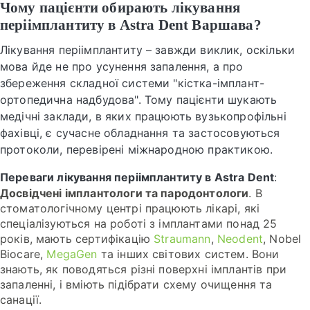
Чому пацієнти обирають лікування
періімплантиту в Astra Dent Варшава?
Лікування періімплантиту – завжди виклик, оскільки
мова йде не про усунення запалення, а про
збереження складної системи "кістка-імплант-
ортопедична надбудова". Тому пацієнти шукають
медічні заклади, в яких працюють вузькопрофільні
фахівці, є сучасне обладнання та застосовуються
протоколи, перевірені міжнародною практикою.
Переваги лікування періімплантиту в Astra Dent
:
Досвідчені імплантологи та пародонтологи
. В
стоматологічному центрі працюють лікарі, які
спеціалізуються на роботі з імплантами понад 25
років, мають сертифікацію
Straumann
,
Neodent
, Nobel
Biocare,
MegaGen
та інших світових систем. Вони
знають, як поводяться різні поверхні імплантів при
запаленні, і вміють підібрати схему очищення та
санації.