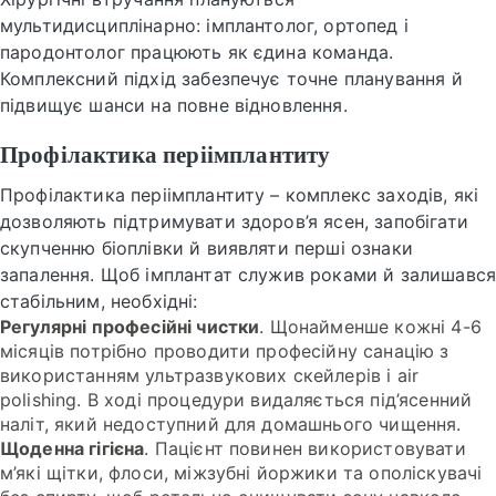
мультидисциплінарно: імплантолог, ортопед і
пародонтолог працюють як єдина команда.
Комплексний підхід забезпечує точне планування й
підвищує шанси на повне відновлення.
Профілактика періімплантиту
Профілактика періімплантиту – комплекс заходів, які
дозволяють підтримувати здоров’я ясен, запобігати
скупченню біоплівки й виявляти перші ознаки
запалення. Щоб імплантат служив роками й залишавс
стабільним, необхідні:
Регулярні професійні чистки
. Щонайменше кожні 4-6
місяців потрібно проводити професійну санацію з
використанням ультразвукових скейлерів і air
polishing. В ході процедури видаляється під’ясенний
наліт, який недоступний для домашнього чищення.
Щоденна гігієна
. Пацієнт повинен використовувати
м’які щітки, флоси, міжзубні йоржики та ополіскувачі