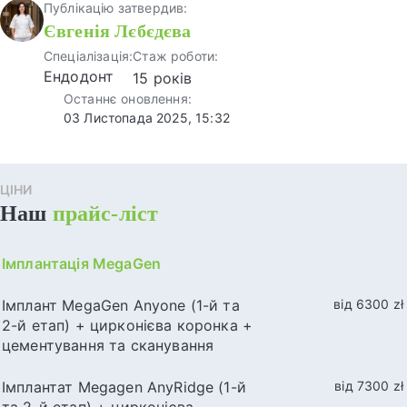
Публікацію затвердив:
Євгенія Лєбєдєва
Спеціалізація:
Стаж роботи:
Ендодонт
15 років
Останнє оновлення:
03 Листопада 2025, 15:32
ЦІНИ
Наш
прайс-ліст
Імплантація MegaGen
Імплант MegaGen Anyone (1-й та
від 6300 zł
2-й етап) + цирконієва коронка +
цементування та сканування
Імплантат Megagen AnyRidge (1-й
від 7300 zł