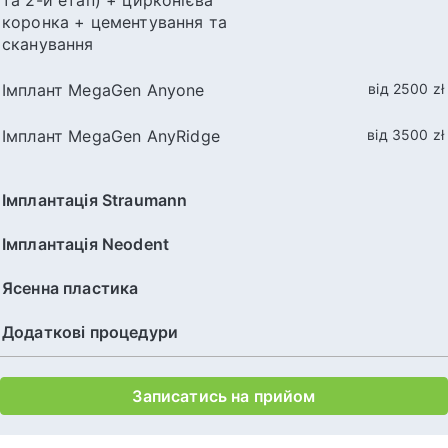
та 2-й етап) + цирконієва
коронка + цементування та
сканування
Імплант MegaGen Anyone
від 2500 zł
Імплант MegaGen AnyRidge
від 3500 zł
Імплантація Straumann
Імплантація Neodent
Ясенна пластика
Додаткові процедури
Записатись на прийом