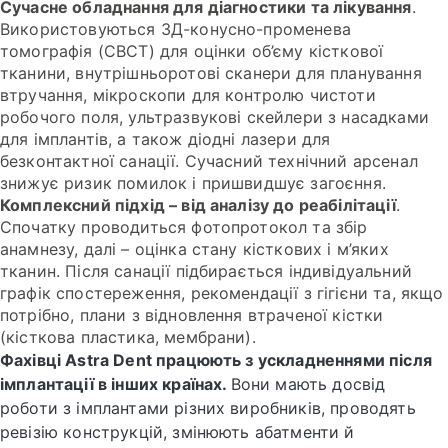
Сучасне обладнання для діагностики та лікування
.
Використовуються 3Д-конусно-променева
томографія (CBCT) для оцінки об’єму кісткової
тканини, внутрішньоротові сканери для планування
втручання, мікроскопи для контролю чистоти
робочого поля, ультразвукові скейлери з насадками
для імплантів, а також діодні лазери для
безконтактної санації. Сучасний технічний арсенал
знижує ризик помилок і пришвидшує загоєння.
Комплексний підхід – від аналізу до реабілітації
.
Спочатку проводиться фотопротокол та збір
анамнезу, далі – оцінка стану кісткових і м’яких
тканин. Після санації підбирається індивідуальний
графік спостереження, рекомендації з гігієни та, якщо
потрібно, плани з відновлення втраченої кістки
(кісткова пластика, мембрани).
Фахівці Astra Dent працюють з ускладненнями після
імплантації в інших країнах.
Вони мають досвід
роботи з імплантами різних виробників, проводять
ревізію конструкцій, змінюють абатменти й