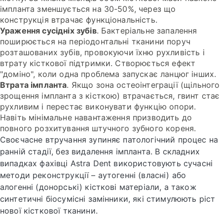
імпланта зменшується на 30-50%, через що
конструкція втрачає функціональність.
Ураження сусідніх зубів
. Бактеріальне запалення
поширюється на періодонтальні тканини поруч
розташованих зубів, провокуючи їхню рухливість і
втрату кісткової підтримки. Створюється ефект
"доміно", коли одна проблема запускає ланцюг інших.
Втрата імпланта
. Якщо зона остеоінтеграції (щільного
зрощення імпланта з кісткою) втрачається, гвинт стає
рухливим і перестає виконувати функцію опори.
Навіть мінімальне навантаження призводить до
повного розхитування штучного зубного кореня.
Своєчасне втручання зупиняє патологічний процес на
ранній стадії, без видалення імпланта. В складних
випадках фахівці Astra Dent використовують сучасні
методи реконструкції – аутогенні (власні) або
алогенні (донорські) кісткові матеріали, а також
синтетичні біосумісні замінники, які стимулюють ріст
нової кісткової тканини.