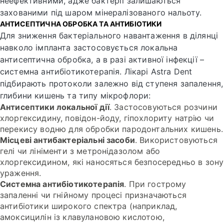
неефективними, адже бактерії залишаються
захованими під шаром мінералізованого нальоту.
АНТИСЕПТИЧНА ОБРОБКА ТА АНТИБІОТИКИ
Для зниження бактеріального навантаження в ділянці
навколо імпланта застосовується локальна
антисептична обробка, а в разі активної інфекції –
системна антибіотикотерапія. Лікарі Astra Dent
підбирають протоколи залежно від ступеня запалення,
глибини кишень та типу мікрофлори:
Антисептики локальної дії
. Застосовуються розчини
хлоргексидину, повідон-йоду, гіпохлориту натрію чи
перекису водню для обробки пародонтальних кишень.
Місцеві антибактеріальні засоби
. Використовуються
гелі чи лініменти з метронідазолом або
хлоргексидином, які наносяться безпосередньо в зону
ураження.
Системна антибіотикотерапія
. При гострому
запаленні чи гнійному процесі призначаються
антибіотики широкого спектра (наприклад,
амоксицилін із клавулановою кислотою,