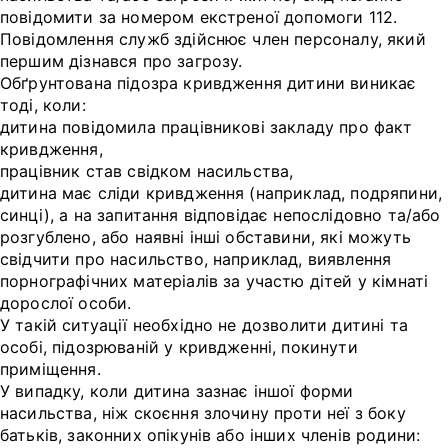
повідомити за номером екстреної допомоги 112.
Повідомлення служб здійснює член персоналу, який
першим дізнався про загрозу.
Обґрунтована підозра кривдження дитини виникає
тоді, коли:
дитина повідомила працівникові закладу про факт
кривдження,
працівник став свідком насильства,
дитина має сліди кривдження (наприклад, подряпини,
синці), а на запитання відповідає непослідовно та/або
розгублено, або наявні інші обставини, які можуть
свідчити про насильство, наприклад, виявлення
порнографічних матеріалів за участю дітей у кімнаті
дорослої особи.
У такій ситуації необхідно не дозволити дитині та
особі, підозрюваній у кривдженні, покинути
приміщення.
У випадку, коли дитина зазнає іншої форми
насильства, ніж скоєння злочину проти неї з боку
батьків, законних опікунів або інших членів родини: