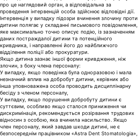
про це наглядовий орган, а відповідальна за
проведення інтервенцій особа здійснює відповідні дії.
Інтервенція у випадку підозри вчинення злочину проти
дитини полягає у складанні письмового повідомлення,
яке максимально точно описує подію, із зазначенням
даних постраждалої дитини та потенційного
кривдника, і направленні його до найближчого
відділення поліції або прокуратури.
Якщо дитина зазнає іншої форми кривдження, ніж
злочин, з боку члена персоналу:
У випадку, якщо поведінка була одноразовою і мала
незначний вплив на добробут дитини, керівник або
інша уповноважена особа проводить дисциплінарну
бесіду з членом персоналу,
У випадку, якщо порушення добробуту дитини є
суттєвим, особливо якщо сталося приниження чи
дискримінація, рекомендується розірвання трудових
відносин з особою, яка вчинила насильство. Якщо
член персоналу, який завдав шкоди дитині, не є
безпосереднім працівником «Astra Dent Stomatologia»,