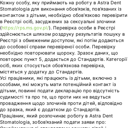
Кожну особу, яку приймають на роботу в Astra Dent
Stomatologia для виконання обов’язків, пов’язаних із
контактом з дітьми, необхідно обов’язково перевірити
в Реєстрі осіб, засуджених за сексуальні злочини
(
https://rps.ms.gov.pl/
). Перевірка особи в Реєстрі
здійснюється шляхом роздруку результатів пошуку в
Реєстрі з обмеженим доступом, які потім додаються
до особової справи перевіреної особи. Перевірку
необхідно повторювати щороку. Зразок даних, що
повторює пункт 5, додається до Стандартів. Категорії
осіб, яких стосується обов’язкова перевірка,
містяться у додатку до Стандартів.
Усі працівники, які працюють із дітьми, включно з
особами, які можуть мати потенційний контакт із
дітьми, повинні подати декларацію про відсутність
судимості та про те, що проти них не ведуться
провадження щодо злочинів проти дітей, відповідно
до зразка, який є додатком до Стандартів.
Працівник, який розпочинає роботу в Astra Dent
Stomatologia, зобов’язаний подати заяви про: