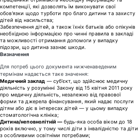
компетенції, які дозволять їм виконувати свої
обов’язки щодо турботи про благо дитини та захисту
дітей від насильства;
Забезпечення дітей, а також їхніх батьків або опікунів
необхідною інформацією про чинні правила в закладі
та можливості отримання допомоги у випадку
підозри, що дитина зазнає шкоди.
Визначення
Для потреб цього документа нижченаведеним
термінам надається таке значення:
Медичний заклад
— суб’єкт, що здійснює медичну
діяльність у розумінні Закону від 15 квітня 2011 року
про медичну діяльність, незалежно від правової
форми та джерела фінансування, який надає послуги
дітям або діє в інтересах дітей — у цьому випадку
стоматологічна клініка;
Дитина/неповнолітній —
будь-яка особа віком до 18
років включно, у тому числі діти з інвалідністю та діти
з особливими освітніми потребами;