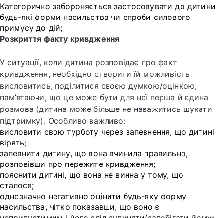
Категорично забороняється застосовувати до дитини
будь-які форми насильства чи спроби силового
примусу до дій;
Розкриття факту кривдження
У ситуації, коли дитина розповідає про факт
кривдження, необхідно створити їй можливість
висловитись, поділитися своєю думкою/оцінкою,
пам’ятаючи, що це може бути для неї перша й єдина
розмова (дитина може більше не наважитись шукати
підтримку). Особливо важливо:
висловити свою турботу через запевнення, що дитині
вірять;
запевнити дитину, що вона вчинила правильно,
розповівши про пережите кривдження;
пояснити дитині, що вона не винна у тому, що
сталося;
однозначно негативно оцінити будь-яку форму
насильства, чітко показавши, що воно є
неприпустимим і його слід зупиняти/запобігати йому
;