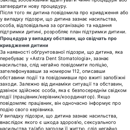
затвердити нову процедуру.
Після того як дитина повідомила про кривдження або
у випадку підозри, що дитина зазнає насильства,
особа, відповідальна за організацію та надання
підтримки дитині, розробляє план підтримки дитини.
Процедура у випадку обставин, що свідчать про
кривдження дитини
За наявності обґрунтованої підозри, що дитина, яка
перебуває у «Astra Dent Stomatologia», зазнає
насильства, слід негайно повідомити поліцію,
зателефонувавши за номером 112, описавши
обставини події та повідомивши про вжиті запобіжні
заходи. Залежно від динаміки ситуації та обставин,
дзвінок здійснює особа, яка є безпосереднім свідком
події (працівник/керівник/координатор). Якщо
повідомляє працівник, він одночасно інформує про
подію свого керівника.
У випадку підозри, що дитина зазнає насильства,
внаслідок якого є шкода здоров’ю, сексуального
насильства та/або загрози її життю, слід негайно