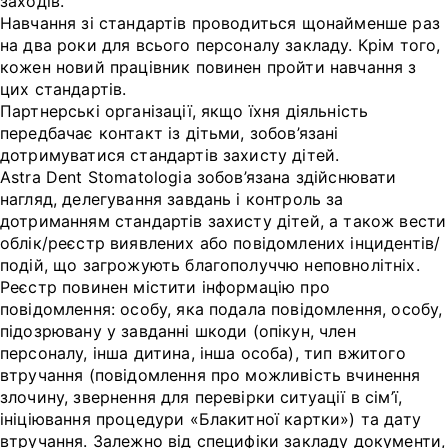
заходів.
Навчання зі стандартів проводиться щонайменше раз
на два роки для всього персоналу закладу. Крім того,
кожен новий працівник повинен пройти навчання з
цих стандартів.
Партнерські організації, якщо їхня діяльність
передбачає контакт із дітьми, зобов’язані
дотримуватися стандартів захисту дітей.
Astra Dent Stomatologia зобов’язана здійснювати
нагляд, делегування завдань і контроль за
дотриманням стандартів захисту дітей, а також вести
облік/реєстр виявлених або повідомлених інцидентів/
подій, що загрожують благополуччю неповнолітніх.
Реєстр повинен містити інформацію про
повідомлення: особу, яка подала повідомлення, особу,
підозрювану у завданні шкоди (опікун, член
персоналу, інша дитина, інша особа), тип вжитого
втручання (повідомлення про можливість вчинення
злочину, звернення для перевірки ситуації в сім’ї,
ініціювання процедури «Блакитної картки») та дату
втручання. Залежно від специфіки закладу документи,