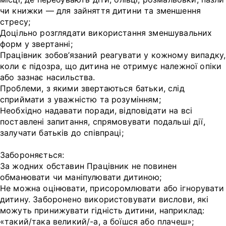
чи книжки — для зайняття дитини та зменшення
стресу;
Доцільно розглядати використання зменшувальних
форм у звертанні;
Працівник зобов’язаний реагувати у кожному випадку,
коли є підозра, що дитина не отримує належної опіки
або зазнає насильства.
Проблеми, з якими звертаються батьки, слід
сприймати з уважністю та розумінням;
Необхідно надавати поради, відповідати на всі
поставлені запитання, спрямовувати подальші дії,
залучати батьків до співпраці;
Забороняється:
За жодних обставин Працівник не повинен
обманювати чи маніпулювати дитиною;
Не можна оцінювати, присоромлювати або ігнорувати
дитину. Заборонено використовувати вислови, які
можуть принижувати гідність дитини, наприклад:
«такий/така великий/-а, а боїшся або плачеш»;