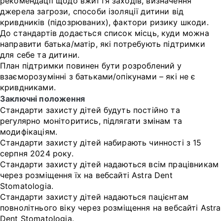
рекомендації щодо вжиття заходів, визначення
джерела загрози, способи ізоляції дитини від
кривдників (підозрюваних), фактори ризику шкоди.
До стандартів додається список місць, куди можна
направити батька/матір, які потребують підтримки
для себе та дитини.
План підтримки повинен бути розроблений у
взаєморозумінні з батьками/опікунами – які не є
кривдниками.
Заключні положення
Стандарти захисту дітей будуть постійно та
регулярно моніторитись, підлягати змінам та
модифікаціям.
Стандарти захисту дітей набирають чинності з 15
серпня 2024 року.
Стандарти захисту дітей надаються всім працівникам
через розміщення їх на вебсайті Astra Dent
Stomatologia.
Стандарти захисту дітей надаються пацієнтам
повнолітнього віку через розміщення на вебсайті Astra
Dent Stomatologia.