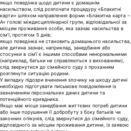
якщо поведінка щодо дитини є домашнім
насильством, слід розпочати процедуру «Блакитні
карти» шляхом направлення форми «Блакитна карта –
А» голові міждисциплінарної групи, відповідальної за
місцем проживання особи, яка зазнає насильства в
сім’ї, протягом 5 днів;
якщо поведінка не становить домашнього насильства,
але дитина зазнає, наприклад, занедбання або
стосунки в сім’ї є іншими способами ненормальними
(наприклад, батьки не справляються з вихованням),
слід звернутися до сімейного суду з проханням
розглянути ситуацію родини.
У випадку підозри вчинення злочину на шкоду дитині
необхідно підготувати письмове повідомлення із
зазначенням персональних даних дитини та
потенційного кривдника.
Якщо має місце занедбання життєвих потреб дитини
або інше порушення її добробуту з боку батьків чи
законних опікунів, слід звернутися до сімейного суду,
відповідного за місцем проживання дитини, із заявою