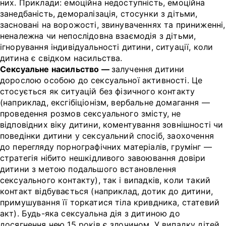
них. Приклади: емоційна недоступність, емоційна
занедбаність, деморалізація, стосунки з дітьми,
засновані на ворожості, звинуваченнях та приниженні,
неналежна чи непослідовна взаємодія з дітьми,
ігнорування індивідуальності дитини, ситуації, коли
дитина є свідком насильства.
Сексуальне насильство —
залучення дитини
дорослою особою до сексуальної активності. Це
стосується як ситуацій без фізичного контакту
(наприклад, ексгібіціонізм, вербальне домагання —
проведення розмов сексуального змісту, не
відповідних віку дитини, коментування зовнішності чи
поведінки дитини у сексуальний спосіб, заохочення
до перегляду порнографічних матеріалів, грумінг —
стратегія нібито нешкідливого завоювання довіри
дитини з метою подальшого встановлення
сексуального контакту), так і випадків, коли такий
контакт відбувається (наприклад, дотик до дитини,
примушування її торкатися тіла кривдника, статевий
акт). Будь-яка сексуальна дія з дитиною до
досягнення нею 15 років є злочином. У випадку дітей