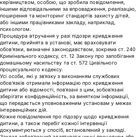
керівництвом, особою, що зробила повідомлення,
іншими відповідальними за впровадження, реалізацію,
поширення та моніторинг стандартів захисту дітей,
або іншими працівниками закладу, наприклад,
психологом.
Процедура втручання у разі підозри кривдження
дитини, прийнята в установі, має враховувати
обов’язки, визначені законодавством, зокрема ст. 240
Кримінального кодексу, ст. 12 Закону про запобігання
домашньому насильству та ст. 572 Цивільного
процесуального кодексу.
Усі особи, які у зв’язку з виконанням службових
обов’язків отримали інформацію про кривдження
дитини або відомості, пов’язані з цим, зобов’язані
зберігати конфіденційність, за винятком інформації,
що передається уповноваженим установам у межах
інтервенційних дій.
Кожне повідомлення про підозру щодо кривдження
дитини, а також перебіг кожної інтервенції
документуються у спосіб, встановлений у закладі.
Заклад зобов’язаний адаптувати чинні процедури або