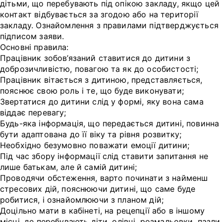
дітьми, що перебувають під опікою закладу, якщо цей
контакт відбувається за згодою або на території
закладу. Ознайомлення з правилами підтверджується
підписом заяви.
Основні правила:
Працівник зобов’язаний ставитися до дитини з
доброзичливістю, повагою та як до особистості;
Працівник вітається з дитиною, представляється,
пояснює свою роль і те, що буде виконувати;
Звертатися до дитини слід у формі, яку вона сама
віддає перевагу;
Будь-яка інформація, що передається дитині, повинна
бути адаптована до її віку та рівня розвитку;
Необхідно безумовно поважати емоції дитини;
Під час збору інформації слід ставити запитання не
лише батькам, але й самій дитині;
Проводячи обстеження, варто починати з найменш
стресових дій, пояснюючи дитині, що саме буде
робитися, і ознайомлюючи з планом дій;
Доцільно мати в кабінеті, на рецепції або в іншому
місці, де перебувають діти, олівці, розмальовки, пазли