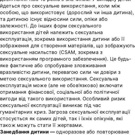
йдеться про сексуальне використання, коли між
особою, що використовує (дорослий чи інша дитина),
та дитиною існує відносини сили, опіки або
залежності. До інших форм сексуального
використання дітей належить сексуальна
експлуатація, зокрема використання дитини або її
зображення для створення матеріалів, що зображуют
сексуальне насильство (CSAM, зокрема з
використанням програмного забезпечення). Це будь-
яке фактичне або спробуване зловживання
вразливістю дитини, перевагою сили чи довіри з
метою сексуального використання. Сексуальна
експлуатація може (але не обов’язково) включати
отримання фінансової, соціальної або політичної
вигоди від такого використання. Особливий ризик
сексуальної експлуатації виникає під час
гуманітарних криз. Загроза сексуальної експлуатації
стосується як самих дітей, так і їхніх опікунів, які
також можуть стати її жертвами.
Занедбання дитини —
одноразове або повторюване