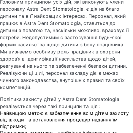
Головним принципом усіх дій, які виконують члени
персоналу Astra Dent Stomatologia, є дія на благо
дитини та в її найкращих інтересах. Персонал, який
працює в Astra Dent Stomatologia, ставиться до
дитини з повагою та, наскільки можливо, враховує її
потреби. Недопустимим є застосування будь-якої
форми насильства щодо дитини з боку працівника.
Ми визнаємо особливу роль працівників охорони
здоров’я в ідентифікації насильства щодо дітей,
реагуванні на нього та забезпеченні безпеки дитини.
Реалізуючи ці цілі, персонал закладу діє в межах
чинного законодавства, внутрішніх правил та своїх
компетенцій.
Політика захисту дітей у Astra Dent Stomatologia
реалізується через такі принципи та цілі:
Найвищою метою є забезпечення всім дітям захисту
від шкоди та встановлення процедур надання їм
підтримки;
Працівники отримають необхідну інформацію та