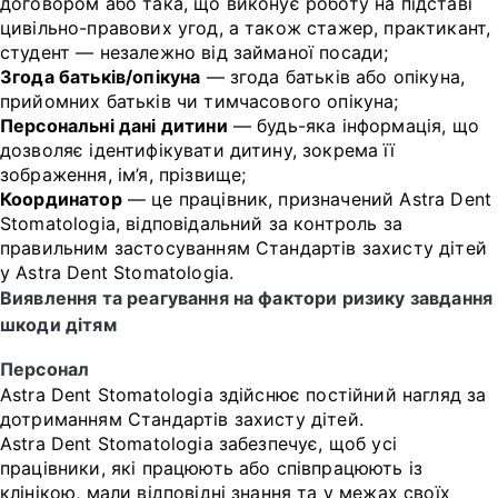
договором або така, що виконує роботу на підставі
цивільно-правових угод, а також стажер, практикант,
студент — незалежно від займаної посади;
Згода батьків/опікуна
— згода батьків або опікуна,
прийомних батьків чи тимчасового опікуна;
Персональні дані дитини
— будь-яка інформація, що
дозволяє ідентифікувати дитину, зокрема її
зображення, ім’я, прізвище;
Координатор
— це працівник, призначений Astra Dent
Stomatologia, відповідальний за контроль за
правильним застосуванням Стандартів захисту дітей
у Astra Dent Stomatologia.
Виявлення та реагування на фактори ризику завдання
шкоди дітям
Персонал
Astra Dent Stomatologia здійснює постійний нагляд за
дотриманням Стандартів захисту дітей.
Astra Dent Stomatologia забезпечує, щоб усі
працівники, які працюють або співпрацюють із
клінікою, мали відповідні знання та у межах своїх