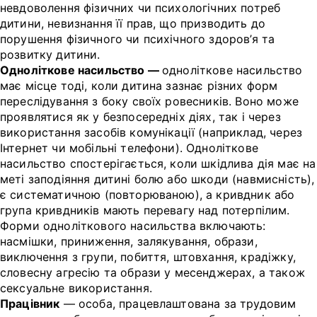
невдоволення фізичних чи психологічних потреб
дитини, невизнання її прав, що призводить до
порушення фізичного чи психічного здоров’я та
розвитку дитини.
Одноліткове насильство —
одноліткове насильство
має місце тоді, коли дитина зазнає різних форм
переслідування з боку своїх ровесників. Воно може
проявлятися як у безпосередніх діях, так і через
використання засобів комунікації (наприклад, через
Інтернет чи мобільні телефони). Одноліткове
насильство спостерігається, коли шкідлива дія має на
меті заподіяння дитині болю або шкоди (навмисність),
є систематичною (повторюваною), а кривдник або
група кривдників мають перевагу над потерпілим.
Форми одноліткового насильства включають:
насмішки, приниження, залякування, образи,
виключення з групи, побиття, штовхання, крадіжку,
словесну агресію та образи у месенджерах, а також
сексуальне використання.
Працівник
— особа, працевлаштована за трудовим