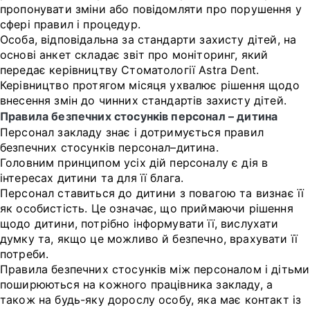
пропонувати зміни або повідомляти про порушення у
сфері правил і процедур.
Особа, відповідальна за стандарти захисту дітей, на
основі анкет складає звіт про моніторинг, який
передає керівництву Стоматології Astra Dent.
Керівництво протягом місяця ухвалює рішення щодо
внесення змін до чинних стандартів захисту дітей.
Правила безпечних стосунків персонал – дитина
Персонал закладу знає і дотримується правил
безпечних стосунків персонал–дитина.
Головним принципом усіх дій персоналу є дія в
інтересах дитини та для її блага.
Персонал ставиться до дитини з повагою та визнає її
як особистість. Це означає, що приймаючи рішення
щодо дитини, потрібно інформувати її, вислухати
думку та, якщо це можливо й безпечно, врахувати її
потреби.
Правила безпечних стосунків між персоналом і дітьми
поширюються на кожного працівника закладу, а
також на будь-яку дорослу особу, яка має контакт із