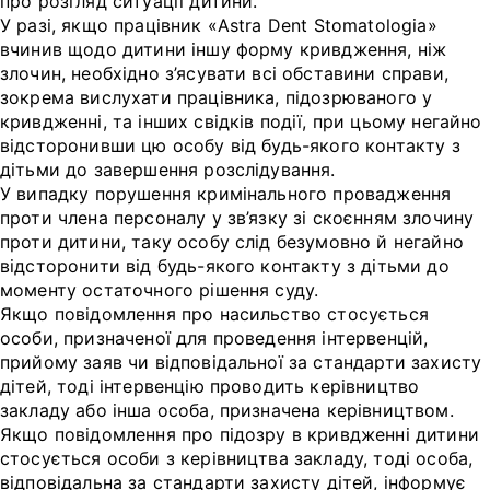
про розгляд ситуації дитини.
У разі, якщо працівник «Astra Dent Stomatologia»
вчинив щодо дитини іншу форму кривдження, ніж
злочин, необхідно з’ясувати всі обставини справи,
зокрема вислухати працівника, підозрюваного у
кривдженні, та інших свідків події, при цьому негайно
відсторонивши цю особу від будь-якого контакту з
дітьми до завершення розслідування.
У випадку порушення кримінального провадження
проти члена персоналу у зв’язку зі скоєнням злочину
проти дитини, таку особу слід безумовно й негайно
відсторонити від будь-якого контакту з дітьми до
моменту остаточного рішення суду.
Якщо повідомлення про насильство стосується
особи, призначеної для проведення інтервенцій,
прийому заяв чи відповідальної за стандарти захисту
дітей, тоді інтервенцію проводить керівництво
закладу або інша особа, призначена керівництвом.
Якщо повідомлення про підозру в кривдженні дитини
стосується особи з керівництва закладу, тоді особа,
відповідальна за стандарти захисту дітей, інформує