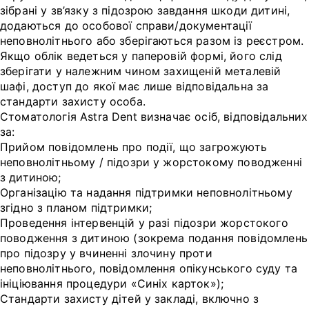
зібрані у зв’язку з підозрою завдання шкоди дитині,
додаються до особової справи/документації
неповнолітнього або зберігаються разом із реєстром.
Якщо облік ведеться у паперовій формі, його слід
зберігати у належним чином захищеній металевій
шафі, доступ до якої має лише відповідальна за
стандарти захисту особа.
Стоматологія Astra Dent визначає осіб, відповідальних
за:
Прийом повідомлень про події, що загрожують
неповнолітньому / підозри у жорстокому поводженні
з дитиною;
Організацію та надання підтримки неповнолітньому
згідно з планом підтримки;
Проведення інтервенцій у разі підозри жорстокого
поводження з дитиною (зокрема подання повідомлень
про підозру у вчиненні злочину проти
неповнолітнього, повідомлення опікунського суду та
ініціювання процедури «Синіх карток»);
Стандарти захисту дітей у закладі, включно з