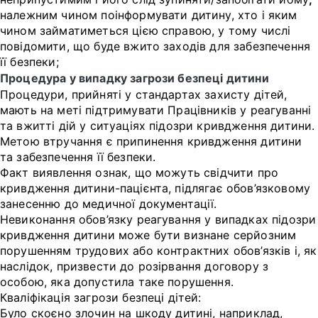
належним чином поінформувати дитину, хто і яким
чином займатиметься цією справою, у тому числі
повідомити, що буде вжито заходів для забезпечення
її безпеки;
Процедура у випадку загрози безпеці дитини
Процедури, прийняті у стандартах захисту дітей,
мають на меті підтримувати Працівників у реагуванні
та вжитті дій у ситуаціях підозри кривдження дитини.
Метою втручання є припинення кривдження дитини
та забезпечення її безпеки.
Факт виявлення ознак, що можуть свідчити про
кривдження дитини-пацієнта, підлягає обов’язковому
занесенню до медичної документації.
Невиконання обов’язку реагування у випадках підозри
кривдження дитини може бути визнане серйозним
порушенням трудових або контрактних обов’язків і, як
наслідок, призвести до розірвання договору з
особою, яка допустила таке порушення.
Кваліфікація загрози безпеці дітей:
Було скоєно злочин на шкоду дитині, наприклад,