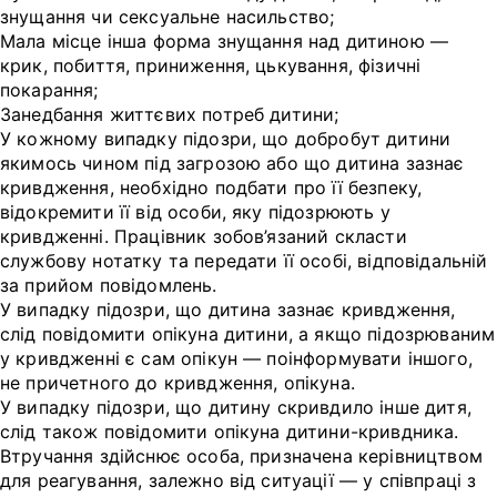
знущання чи сексуальне насильство;
Мала місце інша форма знущання над дитиною —
крик, побиття, приниження, цькування, фізичні
покарання;
Занедбання життєвих потреб дитини;
У кожному випадку підозри, що добробут дитини
якимось чином під загрозою або що дитина зазнає
кривдження, необхідно подбати про її безпеку,
відокремити її від особи, яку підозрюють у
кривдженні. Працівник зобов’язаний скласти
службову нотатку та передати її особі, відповідальній
за прийом повідомлень.
У випадку підозри, що дитина зазнає кривдження,
слід повідомити опікуна дитини, а якщо підозрюваним
у кривдженні є сам опікун — поінформувати іншого,
не причетного до кривдження, опікуна.
У випадку підозри, що дитину скривдило інше дитя,
слід також повідомити опікуна дитини-кривдника.
Втручання здійснює особа, призначена керівництвом
для реагування, залежно від ситуації — у співпраці з