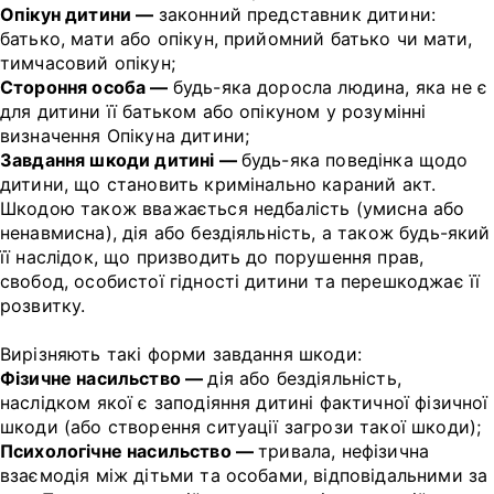
Опікун дитини —
законний представник дитини:
батько, мати або опікун, прийомний батько чи мати,
тимчасовий опікун;
Стороння особа —
будь-яка доросла людина, яка не є
для дитини її батьком або опікуном у розумінні
визначення Опікуна дитини;
Завдання шкоди дитині —
будь-яка поведінка щодо
дитини, що становить кримінально караний акт.
Шкодою також вважається недбалість (умисна або
ненавмисна), дія або бездіяльність, а також будь-який
її наслідок, що призводить до порушення прав,
свобод, особистої гідності дитини та перешкоджає її
розвитку.
Вирізняють такі форми завдання шкоди:
Фізичне насильство —
дія або бездіяльність,
наслідком якої є заподіяння дитині фактичної фізичної
шкоди (або створення ситуації загрози такої шкоди);
Психологічне насильство —
тривала, нефізична
взаємодія між дітьми та особами, відповідальними за