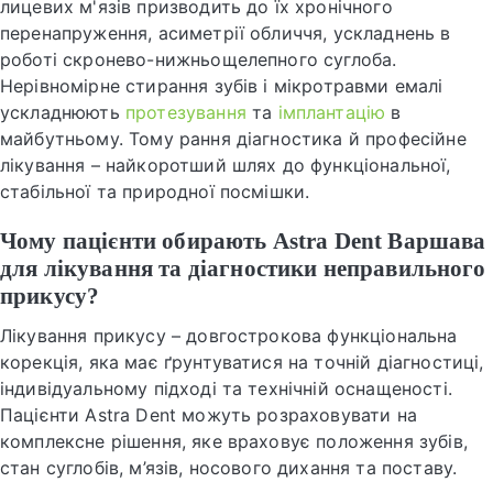
лицевих м'язів призводить до їх хронічного
перенапруження, асиметрії обличчя, ускладнень в
роботі скронево-нижньощелепного суглоба.
Нерівномірне стирання зубів і мікротравми емалі
ускладнюють
протезування
та
імплантацію
в
майбутньому. Тому рання діагностика й професійне
лікування – найкоротший шлях до функціональної,
стабільної та природної посмішки.
Чому пацієнти обирають Astra Dent Варшава
для лікування та діагностики неправильного
прикусу?
Лікування прикусу – довгострокова функціональна
корекція, яка має ґрунтуватися на точній діагностиці,
індивідуальному підході та технічній оснащеності.
Пацієнти Astra Dent можуть розраховувати на
комплексне рішення, яке враховує положення зубів,
стан суглобів, м’язів, носового дихання та поставу.