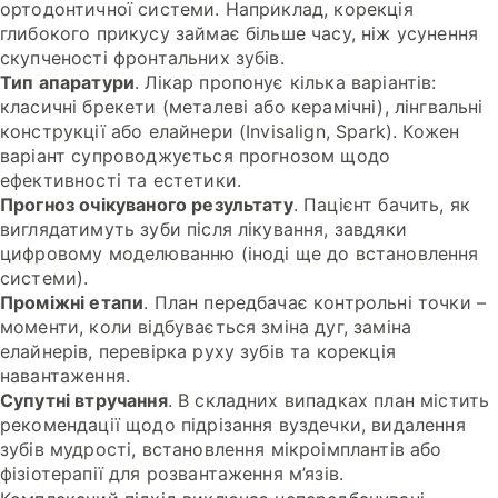
ортодонтичної системи. Наприклад, корекція
глибокого прикусу займає більше часу, ніж усунення
скупченості фронтальних зубів.
Тип апаратури
. Лікар пропонує кілька варіантів:
класичні брекети (металеві або керамічні), лінгвальні
конструкції або елайнери (Invisalign, Spark). Кожен
варіант супроводжується прогнозом щодо
ефективності та естетики.
Прогноз очікуваного результату
. Пацієнт бачить, як
виглядатимуть зуби після лікування, завдяки
цифровому моделюванню (іноді ще до встановлення
системи).
Проміжні етапи
. План передбачає контрольні точки –
моменти, коли відбувається зміна дуг, заміна
елайнерів, перевірка руху зубів та корекція
навантаження.
Супутні втручання
. В складних випадках план містить
рекомендації щодо підрізання вуздечки, видалення
зубів мудрості, встановлення мікроімплантів або
фізіотерапії для розвантаження м’язів.