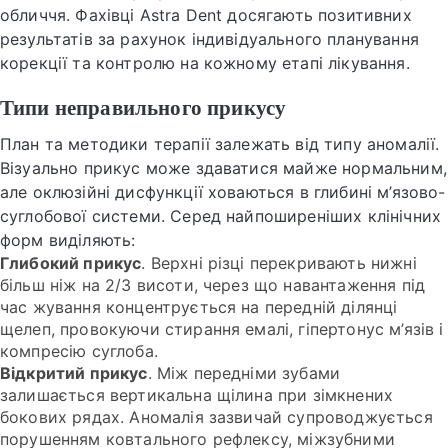
обличчя. Фахівці Astra Dent досягають позитивних
результатів за рахунок індивідуального планування
корекції та контролю на кожному етапі лікування.
Типи неправильного прикусу
План та методики терапії залежать від типу аномалії.
Візуально прикус може здаватися майже нормальним,
але оклюзійні дисфункції ховаються в глибині м’язово-
суглобової системи. Серед найпоширеніших клінічних
форм виділяють:
Глибокий прикус
. Верхні різці перекривають нижні
більш ніж на 2/3 висоти, через що навантаження під
час жування концентрується на передній ділянці
щелеп, провокуючи стирання емалі, гіпертонус м’язів і
компресію суглоба.
Відкритий прикус
. Між передніми зубами
залишається вертикальна щілина при зімкнених
бокових рядах. Аномалія зазвичай супроводжується
порушенням ковтального рефлексу, міжзубними