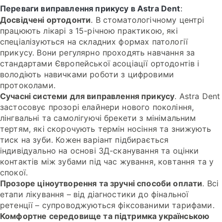
Переваги виправлення прикусу в Astra Dent
:
Досвідчені ортодонти
. В стоматологічному центрі
працюють лікарі з 15-річною практикою, які
спеціалізуються на складних формах патології
прикусу. Вони регулярно проходять навчання за
стандартами Європейської асоціації ортодонтів і
володіють навичками роботи з цифровими
протоколами.
Сучасні системи для виправлення прикусу
. Astra Dent
застосовує прозорі елайнери нового покоління,
лінгвальні та самолігуючі брекети з мінімальним
тертям, які скорочують термін носіння та знижують
тиск на зуби. Кожен варіант підбирається
індивідуально на основі 3Д-сканування та оцінки
контактів між зубами під час жування, ковтання та у
спокої.
Прозоре ціноутворення та зручні способи оплати
. Всі
етапи лікування – від діагностики до фінальної
ретенції – супроводжуються фіксованими тарифами.
Комфортне середовище та підтримка українською