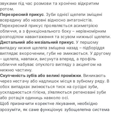
звуками під час розмови та хронічно відкритим
ротом.
Перехресний прикус
. Зуби однієї щелепи зміщені
всередину або назовні відносно антагоністів.
Перехресний прикус проявляється асиметрією
обличчя, а з функціонального боку – нерівномірним
розподілом навантаження та зсувом нижньої щелепи.
Дистальний або мезіальний прикус
. У першому
випадку нижня щелепа зміщена назад – підборіддя
виглядає вкороченим, губи не змикаються. У другому
– щелепа, навпаки, висунута вперед, а профіль
обличчя набуває опуклого вигляду з акцентом на
нижню частину.
Скупченість зубів або великі проміжки
. Виникають
через нестачу або надлишок місця в зубному ряду. В
обох випадках змінюється тиск на сусідні зуби,
ускладнюється гігієна, з’являються ретеновані зуби
або ротація одиниць навколо осі.
Щоб призначити коректне лікування, необхідно
зрозуміти, як саме функціонує зубощелепна система