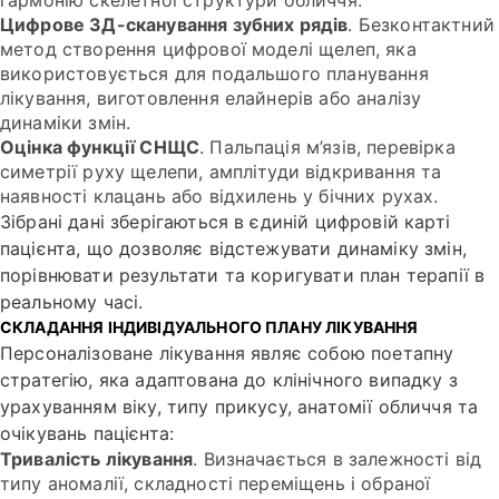
гармонію скелетної структури обличчя.
Цифрове 3Д-сканування зубних рядів
. Безконтактний
метод створення цифрової моделі щелеп, яка
використовується для подальшого планування
лікування, виготовлення елайнерів або аналізу
динаміки змін.
Оцінка функції СНЩС
. Пальпація м’язів, перевірка
симетрії руху щелепи, амплітуди відкривання та
наявності клацань або відхилень у бічних рухах.
Зібрані дані зберігаються в єдиній цифровій карті
пацієнта, що дозволяє відстежувати динаміку змін,
порівнювати результати та коригувати план терапії в
реальному часі.
СКЛАДАННЯ ІНДИВІДУАЛЬНОГО ПЛАНУ ЛІКУВАННЯ
Персоналізоване лікування являє собою поетапну
стратегію, яка адаптована до клінічного випадку з
урахуванням віку, типу прикусу, анатомії обличчя та
очікувань пацієнта:
Тривалість лікування
. Визначається в залежності від
типу аномалії, складності переміщень і обраної