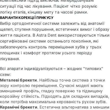
Комплексний підхід виключає непередбачувані
ситуації під час лікування. Пацієнт чітко розуміє
логіку етапів, кінцеву мету та часові рамки.
ВАРІАНТИ КОРЕКЦІЇ ПРИКУСУ
Вибір ортодонтичної системи залежить від анатомії
щелеп, ступеня порушення, естетичних вимог і образу
життя пацієнта. В Astra Dent використовуються тільки
сертифіковані системи останнього покоління, які
забезпечують контроль переміщення зубів у трьох
площинах і комфорт протягом усього періоду
лікування.
Всі апарати індивідуалізуються – жодних "типових"
схем:
Металеві брекети
. Найбільш точна система з точки
зору контролю переміщення. Сучасні моделі мають
зменшений профіль, гладку поверхню та підвищену
корозійну стійкість. Підходять для складних випадків,
коли потрібна максимальна керованість рухом зубів.
Керамічні брекети
. Естетична альтернатива з меншим