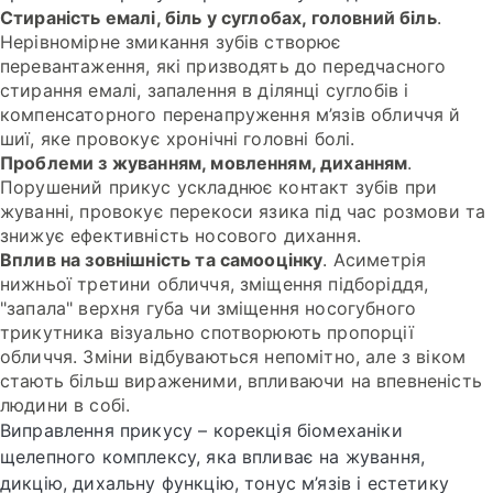
Стираність емалі, біль у суглобах, головний біль
.
Нерівномірне змикання зубів створює
перевантаження, які призводять до передчасного
стирання емалі, запалення в ділянці суглобів і
компенсаторного перенапруження м’язів обличчя й
шиї, яке провокує хронічні головні болі.
Проблеми з жуванням, мовленням, диханням
.
Порушений прикус ускладнює контакт зубів при
жуванні, провокує перекоси язика під час розмови та
знижує ефективність носового дихання.
Вплив на зовнішність та самооцінку
. Асиметрія
нижньої третини обличчя, зміщення підборіддя,
"запала" верхня губа чи зміщення носогубного
трикутника візуально спотворюють пропорції
обличчя. Зміни відбуваються непомітно, але з віком
стають більш вираженими, впливаючи на впевненість
людини в собі.
Виправлення прикусу – корекція біомеханіки
щелепного комплексу, яка впливає на жування,
дикцію, дихальну функцію, тонус м’язів і естетику