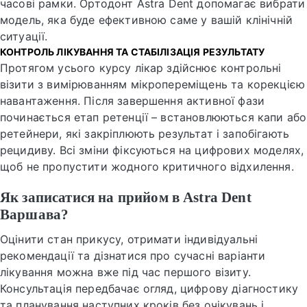
часові рамки. Ортодонт Astra Dent допомагає вибрати
модель, яка буде ефективною саме у вашій клінічній
ситуації.
КОНТРОЛЬ ЛІКУВАННЯ ТА СТАБІЛІЗАЦІЯ РЕЗУЛЬТАТУ
Протягом усього курсу лікар здійснює контрольні
візити з вимірюванням мікропереміщень та корекцією
навантаження. Після завершення активної фази
починається етап ретенції – встановлюються капи або
ретейнери, які закріплюють результат і запобігають
рецидиву. Всі зміни фіксуються на цифрових моделях,
щоб не пропустити жодного критичного відхилення.
Як записатися на прийом в Astra Dent
Варшава?
Оцінити стан прикусу, отримати індивідуальні
рекомендації та дізнатися про сучасні варіанти
лікування можна вже під час першого візиту.
Консультація передбачає огляд, цифрову діагностику
та планування наступних кроків без очікувань і