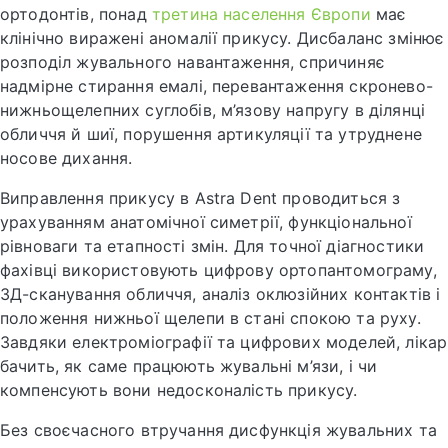
ортодонтів, понад
третина населення Європи
має
клінічно виражені аномалії прикусу. Дисбаланс змінює
розподіл жувального навантаження, спричиняє
надмірне стирання емалі, перевантаження скронево-
нижньощелепних суглобів, м’язову напругу в ділянці
обличчя й шиї, порушення артикуляції та утруднене
носове дихання.
Виправлення прикусу в Astra Dent проводиться з
урахуванням анатомічної симетрії, функціональної
рівноваги та етапності змін. Для точної діагностики
фахівці використовують цифрову ортопантомограму,
3Д-сканування обличчя, аналіз оклюзійних контактів і
положення нижньої щелепи в стані спокою та руху.
Завдяки електроміографії та цифрових моделей, лікар
бачить, як саме працюють жувальні м’язи, і чи
компенсують вони недосконалість прикусу.
Без своєчасного втручання дисфункція жувальних та