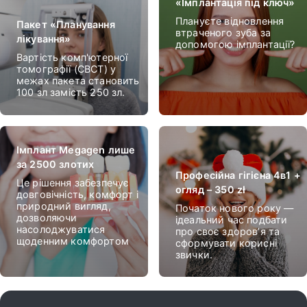
«Імплантація під ключ»
Плануєте відновлення
Пакет «Планування
втраченого зуба за
лікування»
допомогою імплантації?
Вартість комп'ютерної
томографії (CBCT) у
межах пакета становить
100 зл замість 250 зл.
Імплант Megagen лише
за 2500 злотих
Професійна гігієна 4в1 +
Це рішення забезпечує
огляд – 350 zł
довговічність, комфорт і
природний вигляд,
Початок нового року —
дозволяючи
ідеальний час подбати
насолоджуватися
про своє здоров’я та
щоденним комфортом
сформувати корисні
звички.