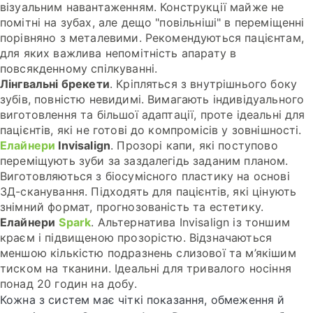
візуальним навантаженням. Конструкції майже не
помітні на зубах, але дещо "повільніші" в переміщенні
порівняно з металевими. Рекомендуються пацієнтам,
для яких важлива непомітність апарату в
повсякденному спілкуванні.
Лінгвальні брекети
. Кріпляться з внутрішнього боку
зубів, повністю невидимі. Вимагають індивідуального
виготовлення та більшої адаптації, проте ідеальні для
пацієнтів, які не готові до компромісів у зовнішності.
Елайнери
Invisalign
. Прозорі капи, які поступово
переміщують зуби за заздалегідь заданим планом.
Виготовляються з біосумісного пластику на основі
3Д-сканування. Підходять для пацієнтів, які цінують
знімний формат, прогнозованість та естетику.
Елайнери
Spark
. Альтернатива Invisalign із тоншим
краєм і підвищеною прозорістю. Відзначаються
меншою кількістю подразнень слизової та м’якішим
тиском на тканини. Ідеальні для тривалого носіння
понад 20 годин на добу.
Кожна з систем має чіткі показання, обмеження й