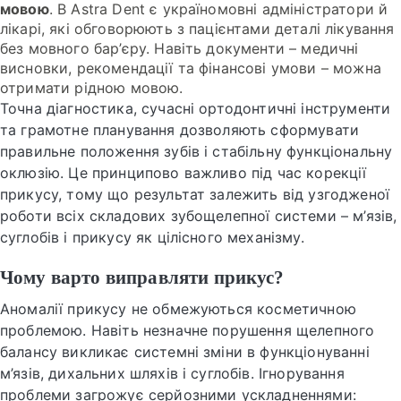
мовою
. В Astra Dent є україномовні адміністратори й
лікарі, які обговорюють з пацієнтами деталі лікування
без мовного бар’єру. Навіть документи – медичні
висновки, рекомендації та фінансові умови – можна
отримати рідною мовою.
Точна діагностика, сучасні ортодонтичні інструменти
та грамотне планування дозволяють сформувати
правильне положення зубів і стабільну функціональну
оклюзію. Це принципово важливо під час корекції
прикусу, тому що результат залежить від узгодженої
роботи всіх складових зубощелепної системи – м’язів,
суглобів і прикусу як цілісного механізму.
Чому варто виправляти прикус?
Аномалії прикусу не обмежуються косметичною
проблемою. Навіть незначне порушення щелепного
балансу викликає системні зміни в функціонуванні
м’язів, дихальних шляхів і суглобів. Ігнорування
проблеми загрожує серйозними ускладненнями: