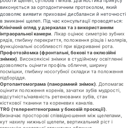
роботи щелеп, суглобів і м’язів. Діагностика прикусу
виконується за ортодонтичним протоколом, який
дозволяє виявити приховані дисбаланси й неточності
в змиканні щелеп. Під час консультації проводяться:
Клінічний огляд у дзеркалах та з використанням
інтраоральної камери
. Лікар оцінює симетрію зубних
рядів, глибину перекриття, положення різців і молярів,
функціональні особливості при відкриванні рота.
Профотозйомка (фронтальні, бокові та оклюзійні
знімки)
. Високоякісні знімки в студійному освітленні
дозволяють оцінити профіль обличчя, ширину
посмішки, глибину носогубної складки та положення
підборіддя.
Ортопантомограма (панорамний знімок)
. Допомагає
оцінити положення коренів, зачатки зубів мудрості,
відсутність/наявність ретенованих зубів, стан
кісткової тканини та кореневих каналів.
TRG (телерентгенограма у боковій проєкції)
.
Визначає просторові співвідношення між щелепами,
кут нахилу нижньої щелепи, вертикальний ріст і