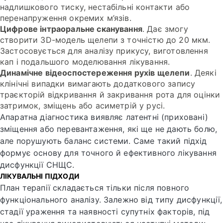
надлишкового тиску, нестабільні контакти або
перенапруження окремих м’язів.
Цифрове інтраоральне сканування
. Дає змогу
створити 3D-модель щелепи з точністю до 20 мкм.
Застосовується для аналізу прикусу, виготовлення
кап і подальшого моделювання лікування.
Динамічне відеоспостереження рухів щелепи
. Деякі
клінічні випадки вимагають додаткового запису
траєкторій відкривання й закривання рота для оцінки
затримок, зміщень або асиметрій у русі.
Апаратна діагностика виявляє латентні (приховані)
зміщення або перевантаження, які ще не дають болю,
але порушують баланс системи. Саме такий підхід
формує основу для точного й ефективного лікування
дисфункції СНЩС.
ЛІКУВАЛЬНІ ПІДХОДИ
План терапії складається тільки після повного
функціонального аналізу. Залежно від типу дисфункції,
стадії ураження та наявності супутніх факторів, під