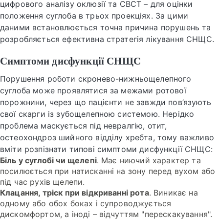
цифрового аналізу оклюзії та CBCT – для оцінки
положення суглоба в трьох проекціях. За цими
даними встановлюється точна причина порушень та
розробляється ефективна стратегія лікування СНЩС.
Симптоми дисфункції СНЩС
Порушення роботи скронево-нижньощелепного
суглоба може проявлятися за межами ротової
порожнини, через що пацієнти не завжди пов’язують
свої скарги із зубощелепною системою. Нерідко
проблема маскується під невралгію, отит,
остеохондроз шийного відділу хребта, тому важливо
вміти розпізнати типові симптоми дисфункції СНЩС:
Біль у суглобі чи щелепі
. Має ниючий характер та
посилюється при натисканні на зону перед вухом або
під час рухів щелепи.
Клацання, тріск при відкриванні рота
. Виникає на
одному або обох боках і супроводжується
дискомфортом, а іноді – відчуттям "перескакування".