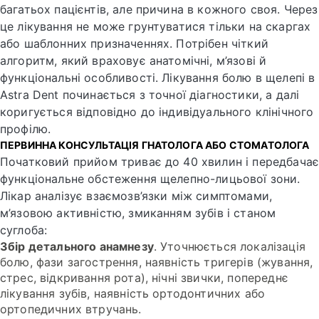
багатьох пацієнтів, але причина в кожного своя. Через
це лікування не може грунтуватися тільки на скаргах
або шаблонних призначеннях. Потрібен чіткий
алгоритм, який враховує анатомічні, м’язові й
функціональні особливості. Лікування болю в щелепі в
Astra Dent починається з точної діагностики, а далі
коригується відповідно до індивідуального клінічного
профілю.
ПЕРВИННА КОНСУЛЬТАЦІЯ ГНАТОЛОГА АБО СТОМАТОЛОГА
Початковий прийом триває до 40 хвилин і передбача
функціональне обстеження щелепно-лицьової зони.
Лікар аналізує взаємозв’язки між симптомами,
м’язовою активністю, змиканням зубів і станом
суглоба:
Збір детального анамнезу
. Уточнюється локалізація
болю, фази загострення, наявність тригерів (жування,
стрес, відкривання рота), нічні звички, попереднє
лікування зубів, наявність ортодонтичних або
ортопедичних втручань.