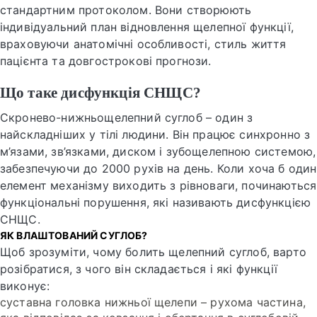
стандартним протоколом. Вони створюють
індивідуальний план відновлення щелепної функції,
враховуючи анатомічні особливості, стиль життя
пацієнта та довгострокові прогнози.
Що таке дисфункція СНЩС?
Скронево-нижньощелепний суглоб – один з
найскладніших у тілі людини. Він працює синхронно з
м’язами, зв’язками, диском і зубощелепною системою,
забезпечуючи до 2000 рухів на день. Коли хоча б один
елемент механізму виходить з рівноваги, починаються
функціональні порушення, які називають дисфункцією
СНЩС.
ЯК ВЛАШТОВАНИЙ СУГЛОБ?
Щоб зрозуміти, чому болить щелепний суглоб, варто
розібратися, з чого він складається і які функції
виконує:
суставна головка нижньої щелепи – рухома частина,