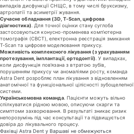
випадків дисфункції СНЩС, в тому числі бруксизму,
артропатії та асиметрії жування.
Сучасне обладнання (3D, T-Scan, цифрова
діагностика)
. Для точної оцінки стану суглоба
застосовуються конусно-променева комп’ютерна
томографія (CBCT), електронна реєстрація змикання
T-Scan та цифрове моделювання прикусу.
Можливість комплексного лікування (з урахуванням
протезування, імплантації, ортодонтії)
. У випадках,
коли дисфункція пов’язана з втратою зубів,
порушенням прикусу чи аномаліями росту, команда
Astra Dent розробляє план лікування з відновленням
анатомічної та функціональної цілісності зубощелепної
системи.
Українськомовна команда
. Пацієнти можуть вільно
спілкуватися рідною мовою, описуючи скарги та
симптоми захворювання. В результаті зникає ризик
непорозумінь під час консультації та підвищується
довіра до лікувального процесу.
Фахівці Astra Dent у Варшаві не обмежуються