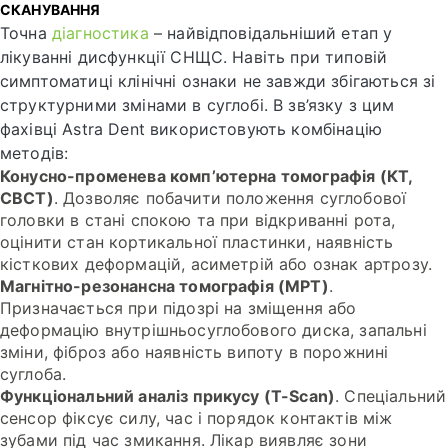
СКАНУВАННЯ
Точна
діагностика
– найвідповідальніший етап у
лікуванні дисфункції СНЩС. Навіть при типовій
симптоматиці клінічні ознаки не завжди збігаються зі
структурними змінами в суглобі. В зв’язку з цим
фахівці Astra Dent використовують комбінацію
методів:
Конусно-променева комп’ютерна томографія (КТ,
CBCT)
. Дозволяє побачити положення суглобової
головки в стані спокою та при відкриванні рота,
оцінити стан кортикальної пластинки, наявність
кісткових деформацій, асиметрій або ознак артрозу.
Магнітно-резонансна томографія (МРТ)
.
Призначається при підозрі на зміщення або
деформацію внутрішньосуглобового диска, запальні
зміни, фіброз або наявність випоту в порожнині
суглоба.
Функціональний аналіз прикусу (T-Scan)
. Спеціальний
сенсор фіксує силу, час і порядок контактів між
зубами під час змикання. Лікар виявляє зони