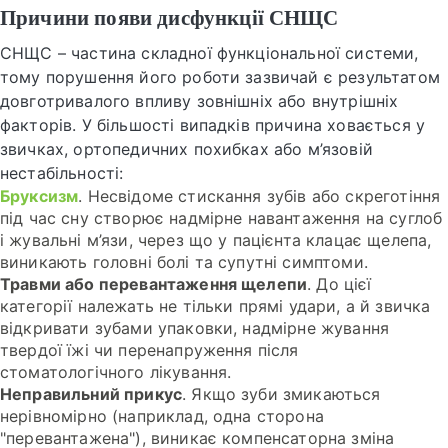
Причини появи дисфункції СНЩС
СНЩС – частина складної функціональної системи,
тому порушення його роботи зазвичай є результатом
довготривалого впливу зовнішніх або внутрішніх
факторів. У більшості випадків причина ховається у
звичках, ортопедичних похибках або м’язовій
нестабільності:
Бруксизм
. Несвідоме стискання зубів або скреготіння
під час сну створює надмірне навантаження на суглоб
і жувальні м’язи, через що у пацієнта клацає щелепа,
виникають головні болі та супутні симптоми.
Травми або перевантаження щелепи
. До цієї
категорії належать не тільки прямі удари, а й звичка
відкривати зубами упаковки, надмірне жування
твердої їжі чи перенапруження після
стоматологічного лікування.
Неправильний прикус
. Якщо зуби змикаються
нерівномірно (наприклад, одна сторона
"перевантажена"), виникає компенсаторна зміна