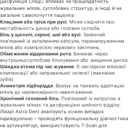
Дисфункція СНЩС впливає на працездатність
жувальних м’язів, суглобових структур, а іноді й на
загальне самопочуття пацієнта:
Клацання або тріск при русі
. Може свідчити про
нестабільність диска або головки суглоба.
Біль у щелепі, скроні, шиї або вусі
. Зазвичай
пов’язаний із запаленням капсули, перенапруженням
м’язів або компресією нервових закінчень.
Обмеження відкривання рота
. Виникає через
внутрішньосуглобове блокування або зміщення диска.
Швидка втома під час жування
. Є наслідком м’язової
компенсації або неправильної оклюзії (змикання
зубів).
Асиметрія підборіддя
. Вказує на тривалу адаптацію
м’язів до нерівномірного навантаження.
Хронічний головний біль
. Пов’язаний із напругою в
жувальних м’язах та дисфункцією шийного відділу.
Лікарі Astra Dent аналізують кожен випадок
індивідуально – проводять функціональну діагностика
на артикуляторі, використовують T-Scan для