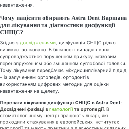
навантаження.
Чому пацієнти обирають Astra Dent Варшава
для лікування та діагностики дисфункції
СНЩС?
Згідно з
дослідженнями
, дисфункція СНЩС рідко
виникає ізольовано. В більшості випадків вона
супроводжується порушенням прикусу, м’язовим
перенапруженням або зміщенням суглобової головки.
Тому лікування передбачає міждисциплінарний підхід
– із залученням ортопедів, ортодонтів і
використанням цифрових методик для оцінки
навантаження на щелепу.
Переваги лікування дисфункції СНЩС в Astra Dent
:
Досвідчені фахівці в
гнатології
та ортопедії
. В
стоматологічному центрі працюють лікарі, які
проходили стажування в європейських інститутах
гнатології та мають практику з діагностики складних