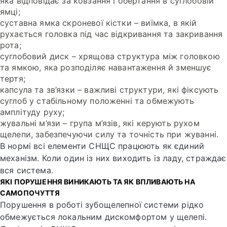
яка відповідає за ковзання і обертання в суглобовій
ямці;
суставна ямка скроневої кістки – виїмка, в якій
рухається головка під час відкривання та закривання
рота;
суглобовий диск – хрящова структура між головкою
та ямкою, яка розподіляє навантаження й зменшує
тертя;
капсула та зв’язки – важливі структури, які фіксують
суглоб у стабільному положенні та обмежують
амплітуду руху;
жувальні м’язи – група м’язів, які керують рухом
щелепи, забезпечуючи силу та точність при жуванні.
В нормі всі елементи СНЩС працюють як єдиний
механізм. Коли один із них виходить із ладу, страждає
вся система.
ЯКІ ПОРУШЕННЯ ВИНИКАЮТЬ ТА ЯК ВПЛИВАЮТЬ НА
САМОПОЧУТТЯ
Порушення в роботі зубощелепної системи рідко
обмежується локальним дискомфортом у щелепі.