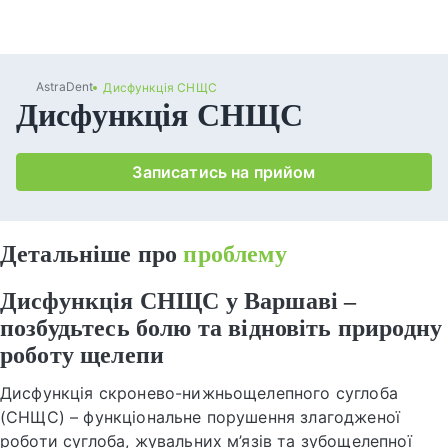
AstraDent
Дисфункція СНЩС
Дисфункція СНЩС
Записатись на прийом
Детальніше про
проблему
Дисфункція СНЩС у Варшаві –
позбудьтесь болю та відновіть природну
роботу щелепи
Дисфункція скронево-нижньощелепного суглоба
(СНЩС) – функціональне порушення злагодженої
роботи суглоба, жувальних м’язів та зубощелепної