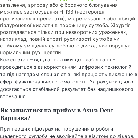
запалення, артрозу або фіброзного блокування
можливе застосування НПЗЗ (нестероїдні
протизапальні препарати), міорелаксантів або ін’єкцій
гіалуронової кислоти в порожнину суглоба. Хірургія
розглядається тільки при незворотних ураженнях,
наприклад, повній втраті рухливості суглоба чи
стійкому зміщення суглобового диска, яке порушує
нормальний рух щелепи.
Кожен етап – від діагностики до реабілітації –
проводиться з використанням цифрових технологій
та під наглядом спеціалістів, які працюють виключно в
сфері функціональної стоматології. За рахунок цього
досягається стабільний результат без надлишкового
втручання.
Як записатися на прийом в Astra Dent
Варшава?
При перших підозрах на порушення в роботи
щелепного суглоба не зволікайте з візитом до лікаря.