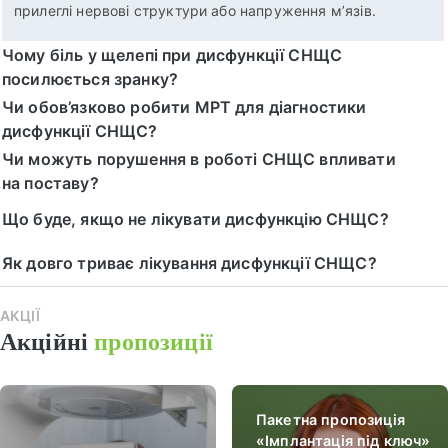
прилеглі нервові структури або напруження м’язів.
Чому біль у щелепі при дисфункції СНЩС
посилюється зранку?
Чи обов’язково робити МРТ для діагностики
дисфункції СНЩС?
Чи можуть порушення в роботі СНЩС впливати
на поставу?
Що буде, якщо не лікувати дисфункцію СНЩС?
Як довго триває лікування дисфункції СНЩС?
АКЦІЇ
Наш
Акційні
пропозиції
пак
Пакетна пропозиція
«Імплантація під ключ»