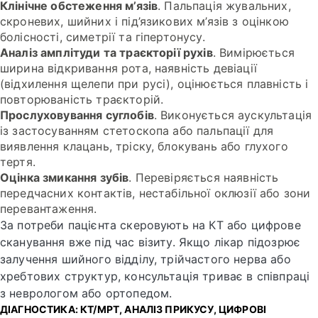
Клінічне обстеження м’язів
. Пальпація жувальних,
скроневих, шийних і під’язикових м’язів з оцінкою
болісності, симетрії та гіпертонусу.
Аналіз амплітуди та траєкторії рухів
. Вимірюється
ширина відкривання рота, наявність девіації
(відхилення щелепи при русі), оцінюється плавність і
повторюваність траєкторій.
Прослуховування суглобів
. Виконується аускультація
із застосуванням стетоскопа або пальпації для
виявлення клацань, тріску, блокувань або глухого
тертя.
Оцінка змикання зубів
. Перевіряється наявність
передчасних контактів, нестабільної оклюзії або зони
перевантаження.
За потреби пацієнта скеровують на КТ або цифрове
сканування вже під час візиту. Якщо лікар підозрює
залучення шийного відділу, трійчастого нерва або
хребтових структур, консультація триває в співпраці
з неврологом або ортопедом.
ДІАГНОСТИКА: КТ/МРТ, АНАЛІЗ ПРИКУСУ, ЦИФРОВІ