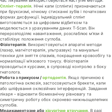
час лікування використовуються наступні методи:
Сплінт-терапія
. Нічні капи (сплінти) призначаються
при бруксизмі, нічному стисканні зубів і початкових
формах дисфункції. Індивідуальний сплінт
виготовляється за цифровим відбитком та
моделюється з урахуванням даних T-Scan. Він
перерозподіляє навантаження, розслаблює м’язи й
стабілізує положення суглоба.
Фізіотерапія
. Використовуються апаратні методи
(лазер, магнітотерапія, ультразвук) та мануальні
техніки для зняття спазмів, покращення кровообігу та
нормалізації м’язового тонусу. Фізіотерапія
проводиться курсами, в супроводі контролю з боку
гнатолога.
Робота з прикусом /
ортодонтія
. Якщо причиною є
патологічна оклюзія, застосовуються брекети, капи
або шліфування оклюзійних інтерференцій. Завдання
лікаря – відновити біомеханічну рівновагу та
симетричну роботу обох скронево-нижньощелепних
суглобів.
Медикаментозне або
хірургічне втручання
. В разі