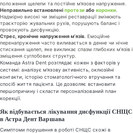
положення щелепи та постійне м’язове напруження.
Неправильно встановлені
протези
або
коронки
.
Надмірно високі чи зміщені реставрації змінюють
траєкторію жувальних рухів, порушують баланс і
провокують дисфункцію.
Стрес, хронічне напруження м’язів
. Емоційне
перенапруження часто виливається в денне чи нічне
стискання щелеп, яке викликає спазм глибоких м’язів і
зміщення суглобових структур.
Команда Astra Dent розглядає кожен з факторів у
системі: аналізує м’язову активність, оклюзійні
контакти, історію стоматологічного втручання та
спосіб життя пацієнта. Це дозволяє встановити
першопричину і скласти персоналізований план
корекції.
Як відбувається лікування дисфункції СНЩС
в Астра Дент Варшава
Симптоми порушення в роботі СНЩС схожі в