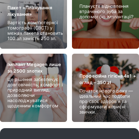
Плануєте відновлення
Пакет «Планування
втраченого зуба за
лікування»
допомогою імплантації?
Вартість комп'ютерної
томографії (CBCT) у
межах пакета становить
100 зл замість 250 зл.
Імплант Megagen лише
за 2500 злотих
Професійна гігієна 4в1 +
Це рішення забезпечує
огляд – 350 zł
довговічність, комфорт і
природний вигляд,
Початок нового року —
дозволяючи
ідеальний час подбати
насолоджуватися
про своє здоров’я та
щоденним комфортом
сформувати корисні
звички.