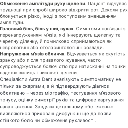
Обмеження амплітуди руху щелепи
. Пацієнт відчуває
труднощі при спробі широко відкрити рот. Деколи рух
блокується різко, іноді з поступовим зменшенням
амплітуди.
Головний біль, біль у шиї, вухах
. Симптоми пов’язані з
перенапруженням м’язів, які іннервують щелепну та
черепну ділянку, й помилково сприймаються як
неврологічні або отоларингологічні розлади.
Напруження м’язів обличчя
. Відчувається як скутість
зранку або після тривалого жування, часто
супроводжується болючістю при натисканні на точки
вздовж вилиць і нижньої щелепи.
Спеціалісти Astra Dent аналізують симптоматику не
тільки за скаргами, а й підтверджують діагноз
об’єктивно – через міографію, тестування м’язового
тонусу, оцінку симетрії рухів та цифрове картування
навантаження. Завдяки детальному обстеженню
виявляються приховані дисфункції ще до появи
стійкого болю чи обмеження рухливості.