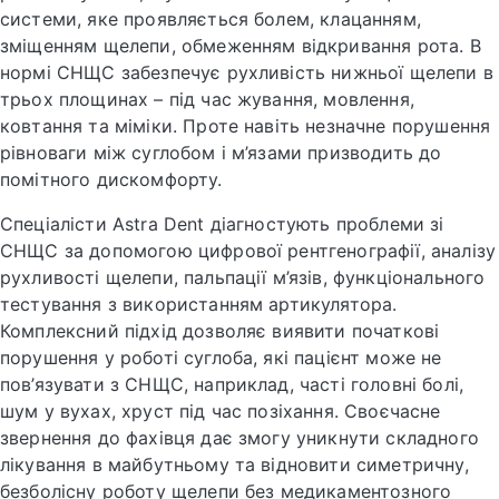
системи, яке проявляється болем, клацанням,
зміщенням щелепи, обмеженням відкривання рота. В
нормі СНЩС забезпечує рухливість нижньої щелепи в
трьох площинах – під час жування, мовлення,
ковтання та міміки. Проте навіть незначне порушення
рівноваги між суглобом і м’язами призводить до
помітного дискомфорту.
Спеціалісти Astra Dent діагностують проблеми зі
СНЩС за допомогою цифрової рентгенографії, аналізу
рухливості щелепи, пальпації м’язів, функціонального
тестування з використанням артикулятора.
Комплексний підхід дозволяє виявити початкові
порушення у роботі суглоба, які пацієнт може не
пов’язувати з СНЩС, наприклад, часті головні болі,
шум у вухах, хруст під час позіхання. Своєчасне
звернення до фахівця дає змогу уникнути складного
лікування в майбутньому та відновити симетричну,
безболісну роботу щелепи без медикаментозного