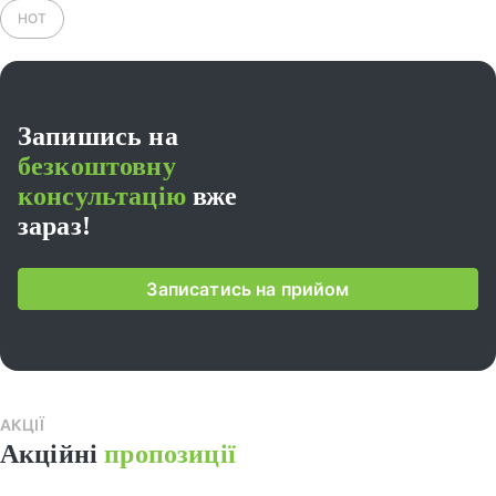
HOT
Запишись на
безкоштовну
консультацію
вже
зараз!
Записатись на прийом
АКЦІЇ
Наш
Акційні
пропозиції
пак