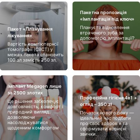
Пакетна пропозиція
«Імплантація під ключ»
Плануєте відновлення
Пакет «Планування
втраченого зуба за
лікування»
допомогою імплантації?
Вартість комп'ютерної
томографії (CBCT) у
межах пакета становить
100 зл замість 250 зл.
Імплант Megagen лише
за 2500 злотих
Професійна гігієна 4в1 +
Це рішення забезпечує
огляд – 350 zł
довговічність, комфорт і
природний вигляд,
Початок нового року —
дозволяючи
ідеальний час подбати
насолоджуватися
про своє здоров’я та
щоденним комфортом
сформувати корисні
звички.