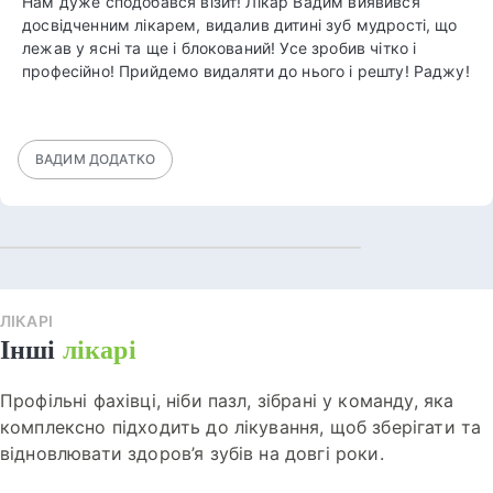
Нам дуже сподобався візит! Лікар Вадим виявився
досвідченним лікарем, видалив дитині зуб мудрості, що
лежав у ясні та ще і блокований! Усе зробив чітко і
професійно! Прийдемо видаляти до нього і решту! Раджу!
ВАДИМ ДОДАТКО
ЛІКАРІ
Інші
лікарі
Профільні фахівці, ніби пазл, зібрані у команду, яка
комплексно підходить до лікування, щоб зберігати та
відновлювати здоров’я зубів на довгі роки.