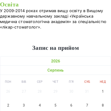
Освіта
У 2009-2014 роках отримав вищу освіту в Вищому
державному навчальному закладі «Українська
медична стоматологічна академія» за спеціальністю
«лікар-стоматолог».
Запис на прийом
2026
Серпень
ПОН
ВІВ
СЕР
ЧЕТ
ПʼЯ
СУБ
НЕД
26
27
28
29
30
31
1
2
3
4
5
6
7
8