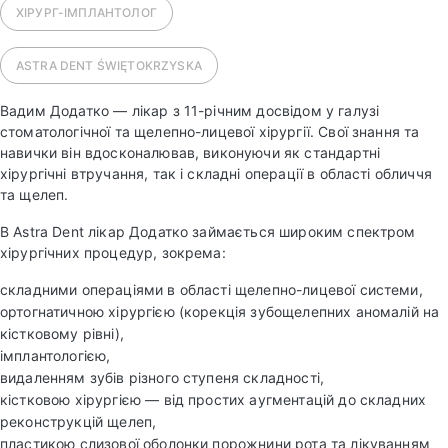
ХІРУРГ-ІМПЛАНТОЛОГ
ASTRA DENT
ŚWIĘTOKRZYSKA
Вадим Додатко — лікар з 11-річним досвідом у галузі
стоматологічної та щелепно-лицевої хірургії. Свої знання та
навички він вдосконалював, виконуючи як стандартні
хірургічні втручання, так і складні операції в області обличчя
та щелеп.
В Astra Dent лікар Додатко займається широким спектром
хірургічних процедур, зокрема:
складними операціями в області щелепно-лицевої системи,
ортогнатичною хірургією (корекція зубощелепних аномалій на
кістковому рівні),
імплантологією,
видаленням зубів різного ступеня складності,
кістковою хірургією — від простих аугментацій до складних
реконструкцій щелеп,
пластикою слизової оболонки порожнини рота та лікуванням