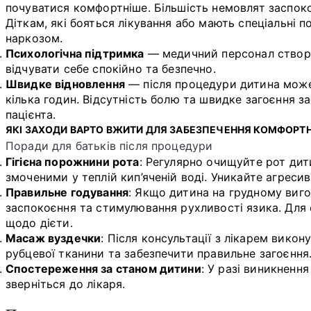
почуватися комфортніше. Більшість немовлят заспок
Діткам, які бояться лікування або мають спеціальні 
наркозом.
Психологічна підтримка
— медичний персонал створ
відчувати себе спокійно та безпечно.
Швидке відновлення
— після процедури дитина може
кілька годин. Відсутність болю та швидке загоєння 
пацієнта.
ЯКІ ЗАХОДИ ВАРТО ВЖИТИ ДЛЯ ЗАБЕЗПЕЧЕННЯ КОМФОРТ
Поради для батьків після процедури
Гігієна порожнини рота
: Регулярно очищуйте рот ди
змоченими у теплій кип’яченій воді. Уникайте агресив
Правильне годування
: Якщо дитина на грудному виго
заспокоєння та стимулювання рухливості язика. Для
щодо дієти.
Масаж вуздечки
: Після консультації з лікарем вико
рубцевої тканини та забезпечити правильне загоєння
Спостереження за станом дитини
: У разі виникненн
зверніться до лікаря.