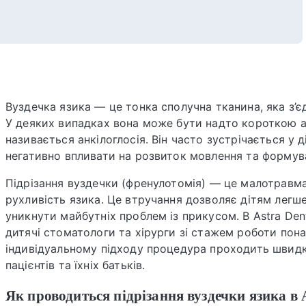
Вуздечка язика — це тонка сполучна тканина, яка з’
У деяких випадках вона може бути надто короткою а
називається анкілоглосія. Він часто зустрічається у
негативно впливати на розвиток мовлення та формув
Підрізання вуздечки (френулотомія) — це малотравм
рухливість язика. Це втручання дозволяє дітям легш
уникнути майбутніх проблем із прикусом. В Astra Den
дитячі стоматологи та хірурги зі стажем роботи пона
індивідуальному підходу процедура проходить швид
пацієнтів та їхніх батьків.
Як проводиться підрізання вуздечки язика в