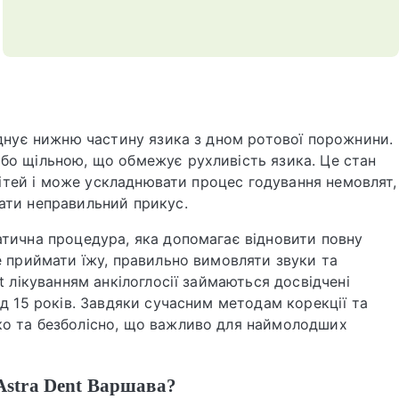
єднує нижню частину язика з дном ротової порожнини.
бо щільною, що обмежує рухливість язика. Це стан
 дітей і може ускладнювати процес годування немовлят,
ати неправильний прикус.
атична процедура, яка допомагає відновити повну
е приймати їжу, правильно вимовляти звуки та
t лікуванням анкілоглосії займаються досвідчені
д 15 років. Завдяки сучасним методам корекції та
ко та безболісно, що важливо для наймолодших
 Astra Dent Варшава?