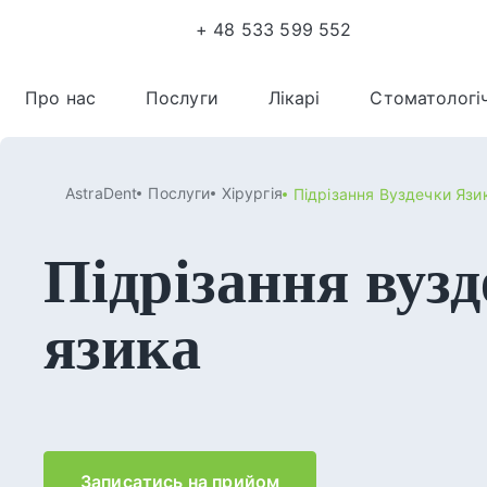
+ 48 533 599 552
Про нас
Послуги
Лікарі
Стоматологі
AstraDent
Послуги
Хірургія
Підрізання Вуздечки Язи
Підрізання вуз
язика
Записатись на прийом