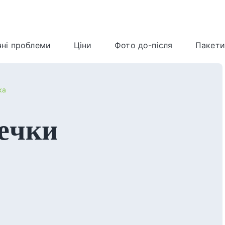
чні проблеми
Ціни
Фото до-після
Пакети
ка
дечки