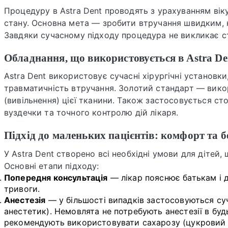
Процедуру в Astra Dent проводять з урахуванням віку
стану. Основна мета — зробити втручання швидким, 
Завдяки сучасному підходу процедура не викликає ст
Обладнання, що використовується в Astra D
Astra Dent використовує сучасні хірургічні установки
травматичність втручання. Золотий стандарт — вико
(вивільнення) цієї тканини. Також застосовується сто
вуздечки та точного контролю дій лікаря.
Підхід до маленьких пацієнтів: комфорт та б
У Astra Dent створено всі необхідні умови для дітей
Основні етапи підходу:
Попередня консультація
— лікар пояснює батькам і д
тривоги.
Анестезія
— у більшості випадків застосовуються суч
анестетик). Немовлята не потребують анестезії в будь
рекомендують використовувати сахарозу (цукровий 