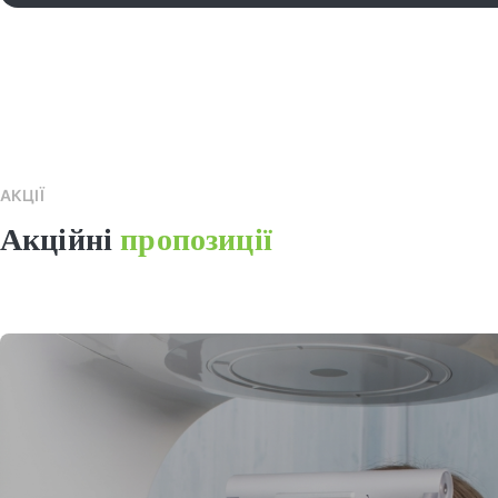
АКЦІЇ
Акційні
пропозиції