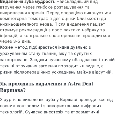
Видалення зуба мудрості
. Найскладніший вид
втручання через глибоке розташування та
викривлення коренів. Перед операцією виконується
комп’ютерна томографія для оцінки близькості до
нижньощелепного нерва. Після видалення пацієнт
отримує рекомендації з профілактики набряку та
інфекцій, а контрольне спостереження проводиться
через 3-5 днів.
Кожен метод підбирається індивідуально з
урахуванням стану тканин, віку та супутніх
захворювань. Завдяки сучасному обладнанню і точній
техніці втручання загоєння проходить швидше, а
ризик післяопераційних ускладнень майже відсутній.
Як проходить видалення в Astra Dent
Варшава?
Хірургічне видалення зуба у Варшаві проводиться під
повним контролем і з використанням цифрових
технологій. Сучасна анестезія та атравматичні