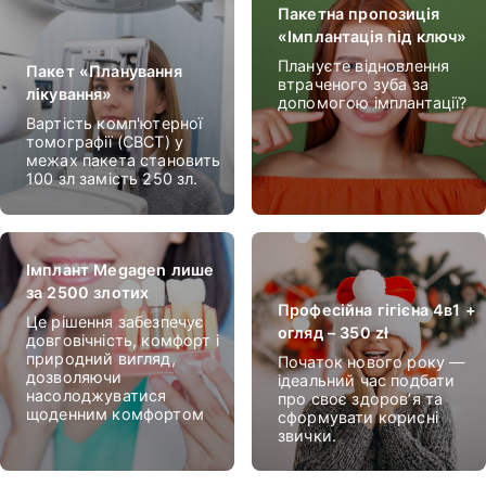
Пакетна пропозиція
«Імплантація під ключ»
Плануєте відновлення
Пакет «Планування
втраченого зуба за
лікування»
допомогою імплантації?
Вартість комп'ютерної
томографії (CBCT) у
межах пакета становить
100 зл замість 250 зл.
Імплант Megagen лише
за 2500 злотих
Професійна гігієна 4в1 +
Це рішення забезпечує
огляд – 350 zł
довговічність, комфорт і
природний вигляд,
Початок нового року —
дозволяючи
ідеальний час подбати
насолоджуватися
про своє здоров’я та
щоденним комфортом
сформувати корисні
звички.