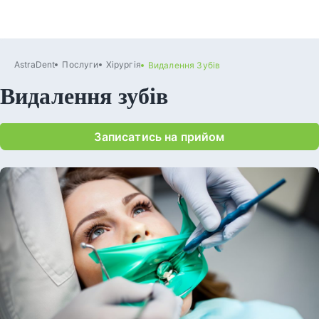
AstraDent
Послуги
Хірургія
Видалення Зубів
Видалення зубів
Записатись на прийом