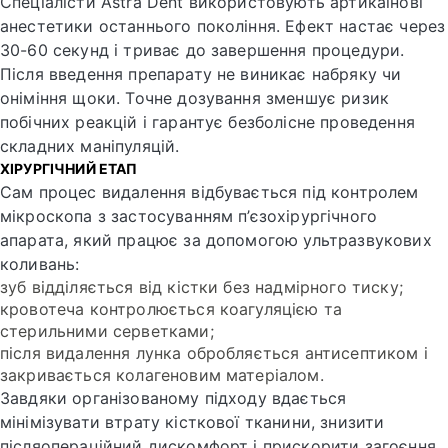
Спеціалісти Astra Dent використовують артикаїнові
анестетики останнього покоління. Ефект настає через
30-60 секунд і триває до завершення процедури.
Після введення препарату не виникає набряку чи
оніміння щоки. Точне дозування зменшує ризик
побічних реакцій і гарантує безболісне проведення
складних маніпуляцій.
ХІРУРГІЧНИЙ ЕТАП
Сам процес видалення відбувається під контролем
мікроскопа з застосуванням п’єзохірургічного
апарата, який працює за допомогою ультразвукових
коливань:
зуб відділяється від кістки без надмірного тиску;
кровотеча контролюється коагуляцією та
стерильними серветками;
після видалення лунка обробляється антисептиком і
закривається колагеновим матеріалом.
Завдяки організованому підходу вдається
мінімізувати втрату кісткової тканини, знизити
післяопераційний дискомфорт і прискорити загоєння.