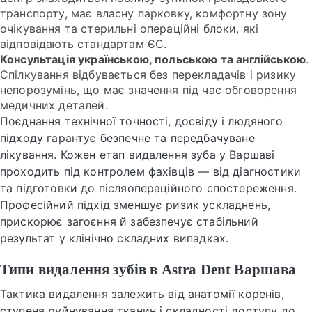
транспорту, має власну парковку, комфортну зону
очікування та стерильні операційні блоки, які
відповідають стандартам ЄС.
Консультація українською, польською та англійською
.
Спілкування відбувається без перекладачів і ризику
непорозумінь, що має значення під час обговорення
медичних деталей.
Поєднання технічної точності, досвіду і людяного
підходу гарантує безпечне та передбачуване
лікування. Кожен етап видалення зуба у Варшаві
проходить під контролем фахівців — від діагностики
та підготовки до післяопераційного спостереження.
Професійний підхід зменшує ризик ускладнень,
прискорює загоєння й забезпечує стабільний
результат у клінічно складних випадках.
Типи видалення зубів в Astra Dent Варшава
Тактика видалення залежить від анатомії коренів,
ступеня руйнування тканин і складності доступу до