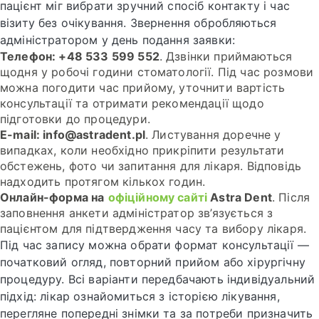
пацієнт міг вибрати зручний спосіб контакту і час
візиту без очікування. Звернення обробляються
адміністратором у день подання заявки:
Телефон: +48 533 599 552
. Дзвінки приймаються
щодня у робочі години стоматології. Під час розмови
можна погодити час прийому, уточнити вартість
консультації та отримати рекомендації щодо
підготовки до процедури.
E-mail: info@astradent.pl
. Листування доречне у
випадках, коли необхідно прикріпити результати
обстежень, фото чи запитання для лікаря. Відповідь
надходить протягом кількох годин.
Онлайн-форма на
офіційному сайті
Astra Dent
. Після
заповнення анкети адміністратор зв’язується з
пацієнтом для підтвердження часу та вибору лікаря.
Під час запису можна обрати формат консультації —
початковий огляд, повторний прийом або хірургічну
процедуру. Всі варіанти передбачають індивідуальний
підхід: лікар ознайомиться з історією лікування,
перегляне попередні знімки та за потреби призначить