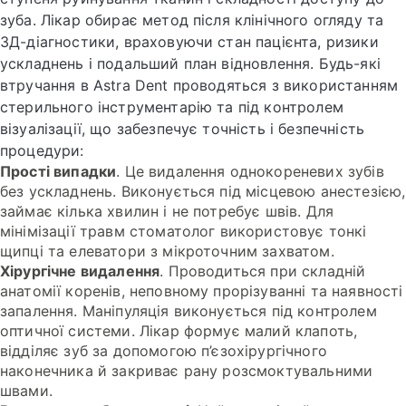
зуба. Лікар обирає метод після клінічного огляду та
3Д-діагностики, враховуючи стан пацієнта, ризики
ускладнень і подальший план відновлення. Будь-які
втручання в Astra Dent проводяться з використанням
стерильного інструментарію та під контролем
візуалізації, що забезпечує точність і безпечність
процедури:
Прості випадки
. Це видалення однокореневих зубів
без ускладнень. Виконується під місцевою анестезією,
займає кілька хвилин і не потребує швів. Для
мінімізації травм стоматолог використовує тонкі
щипці та елеватори з мікроточним захватом.
Хірургічне видалення
. Проводиться при складній
анатомії коренів, неповному прорізуванні та наявності
запалення. Маніпуляція виконується під контролем
оптичної системи. Лікар формує малий клапоть,
відділяє зуб за допомогою п’єзохірургічного
наконечника й закриває рану розсмоктувальними
швами.