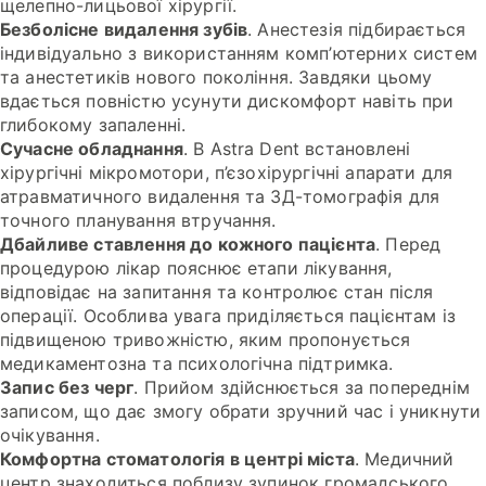
щелепно-лицьової хірургії.
Безболісне видалення зубів
. Анестезія підбирається
індивідуально з використанням комп’ютерних систем
та анестетиків нового покоління. Завдяки цьому
вдається повністю усунути дискомфорт навіть при
глибокому запаленні.
Сучасне обладнання
. В Astra Dent встановлені
хірургічні мікромотори, п’єзохірургічні апарати для
атравматичного видалення та 3Д-томографія для
точного планування втручання.
Дбайливе ставлення до кожного пацієнта
. Перед
процедурою лікар пояснює етапи лікування,
відповідає на запитання та контролює стан після
операції. Особлива увага приділяється пацієнтам із
підвищеною тривожністю, яким пропонується
медикаментозна та психологічна підтримка.
Запис без черг
. Прийом здійснюється за попереднім
записом, що дає змогу обрати зручний час і уникнути
очікування.
Комфортна стоматологія в центрі міста
. Медичний
центр знаходиться поблизу зупинок громадського