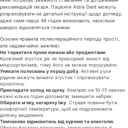
який потребує уважного ставлення та дотримання
рекомендацій лікаря. Пацієнти Astra Dent можуть
розраховувати на детальні інструкції щодо догляду,
адже саме перші 48 годин визначають, наскільки
швидко відновляться тканини.
Основні правила післяопераційного періоду прості,
але надзвичайно важливі:
Не торкатися лунки язиком або предметами
.
Кров’яний згусток діє як природний захист від
мікроорганізмів, тому його не можна порушувати.
Уникати полоскань у першу добу
. Активні рухи
рідини можуть вимити згусток і спровокувати
кровотечу.
Прикладати холод на щоку
. Компрес на 10-15 хвилин
кожні кілька годин допомагає зменшити набряк.
Обирати м’яку, негарячу їжу
. Страви повинні бути
комфортної температури, щоб не подразнювати
ділянку видалення.
Тимчасово відмовитись від куріння та алкоголю
.
Обидва фактори порушують мікроциркуляцію й